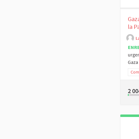
Gaza
la P
L
ENR
urgen
Gaza .
Comm
2 00