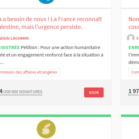
 a besoin de nous ! La France reconnaît
Non
alestine, mais l’urgence persiste.
cour
ahbib LAGHMIRI
S
EGISTRÉE
Pétition : Pour une action humanitaire
ENR
te et un engagement renforcé face à la situation à
l’imm
..
démat
ission des affaires étrangères
Comm
4
1 9
/100 000
SIGNATURES
VOIR