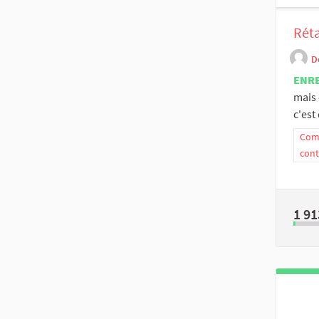
Réta
D
ENR
mais 
c'est
Comm
cont
1 91