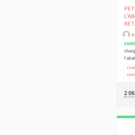
PET
L'A
RET
D
ENR
charg
l'aba
Comm
cont
2 06