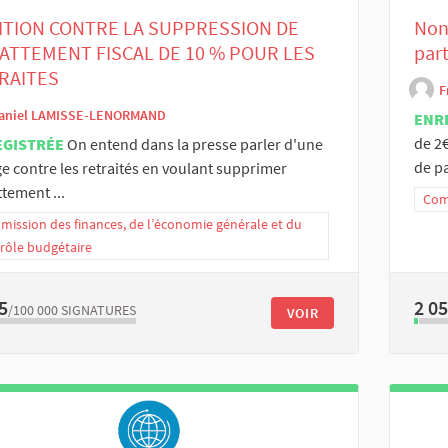
ITION CONTRE LA SUPPRESSION DE
Non
BATTEMENT FISCAL DE 10 % POUR LES
part
RAITES
F
aniel LAMISSE-LENORMAND
ENR
de 2€
EGISTRÉE
On entend dans la presse parler d'une
de pa
e contre les retraités en voulant supprimer
ttement ...
Comm
ission des finances, de l’économie générale et du
rôle budgétaire
5
2 0
/100 000
SIGNATURES
VOIR