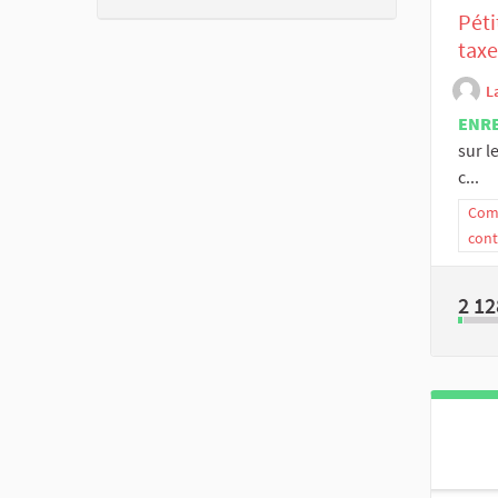
Péti
taxe
L
ENR
sur l
c...
Comm
cont
2 12