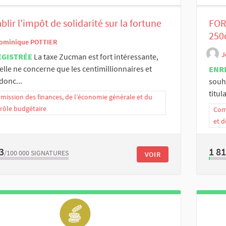
blir l'impôt de solidarité sur la fortune
FOR
250
ominique POTTIER
J
EGISTRÉE
La taxe Zucman est fort intéressante,
elle ne concerne que les centimillionnaires et
ENR
 donc...
souh
titul
ission des finances, de l’économie générale et du
rôle budgétaire
Comm
et d
3
1 8
/100 000
SIGNATURES
VOIR