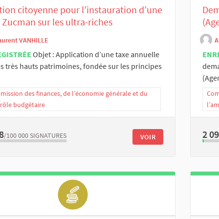
tion citoyenne pour l’instauration d’une
Dem
 Zucman sur les ultra-riches
(Age
aurent VANHILLE
A
EGISTRÉE
Objet : Application d’une taxe annuelle
ENR
es très hauts patrimoines, fondée sur les principes
dema
(Agen
ission des finances, de l’économie générale et du
Com
rôle budgétaire
l’a
8
2 0
/100 000
SIGNATURES
VOIR