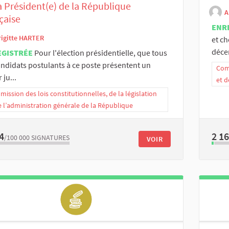
a Président(e) de la République
A
çaise
ENR
rigitte HARTER
et ch
déce
EGISTRÉE
Pour l'élection présidentielle, que tous
andidats postulants à ce poste présentent un
Comm
 ju...
et d
ission des lois constitutionnelles, de la législation
e l’administration générale de la République
4
2 1
/100 000
SIGNATURES
VOIR