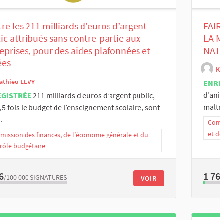
re les 211 milliards d’euros d’argent
FAI
ic attribués sans contre-partie aux
LA 
eprises, pour des aides plafonnées et
NAT
ées
K
athieu LEVY
ENR
d’an
EGISTRÉE
211 milliards d’euros d’argent public,
maltr
2,5 fois le budget de l’enseignement scolaire, sont
.
Comm
et d
ission des finances, de l’économie générale et du
rôle budgétaire
6
1 7
/100 000
SIGNATURES
VOIR