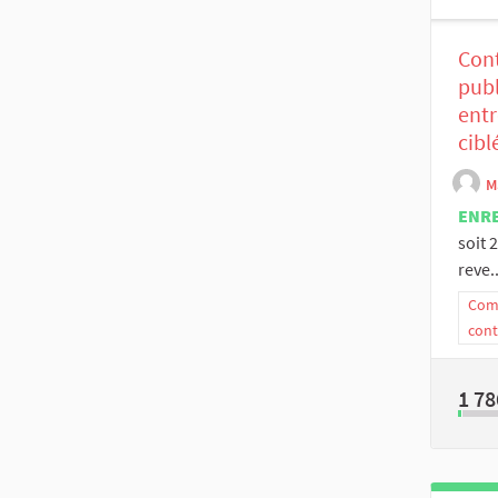
Cont
publ
entr
cibl
M
ENR
soit 
reve..
Comm
cont
1 78