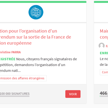
tion pour l’organisation d’un
Mai
rendum sur la sortie de la France de
cong
nion européenne
F
hristine PARRA
ENR
Le n
EGISTRÉE
Nous, citoyens français signataires de
de la 
 pétition, demandons l’organisation d’un
endum nati...
Comm
ission des affaires étrangères
466
/100 000
SIGNATURES
VOIR