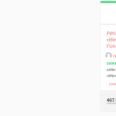
Péti
réfé
l’U
C
ENR
cette
référ
Comm
467