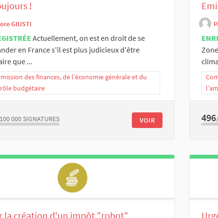
oujours !
Emis
lore GIUSTI
P
EGISTRÉE
Actuellement, on est en droit de se
ENR
der en France s'il est plus judicieux d'être
Zones
aire que ...
clima
ission des finances, de l’économie générale et du
Com
rôle budgétaire
l’a
496
/100 000
SIGNATURES
VOIR
 la création d'un impôt "robot"
Urge