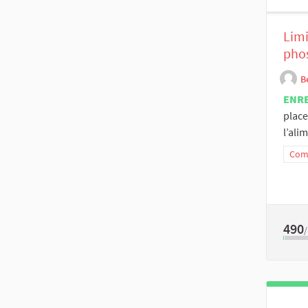
Limi
pho
B
ENR
place
l’alim
Comm
490