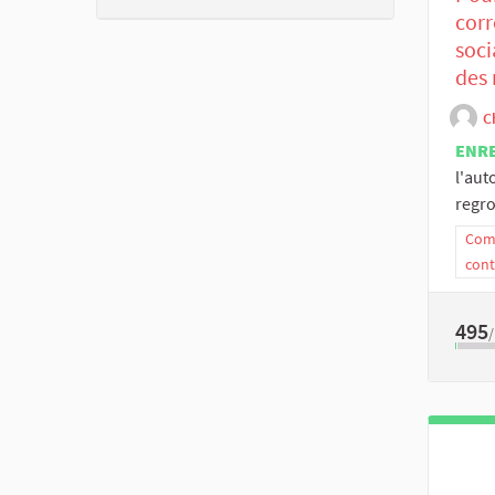
corr
soci
des 
C
ENR
l'aut
regro
Comm
cont
495