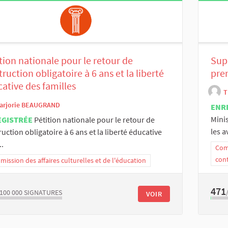
tion nationale pour le retour de
Sup
struction obligatoire à 6 ans et la liberté
pre
ative des familles
T
arjorie BEAUGRAND
ENR
Minis
EGISTRÉE
Pétition nationale pour le retour de
les a
truction obligatoire à 6 ans et la liberté éducative
..
Comm
con
ission des affaires culturelles et de l'éducation
471
/100 000
SIGNATURES
VOIR