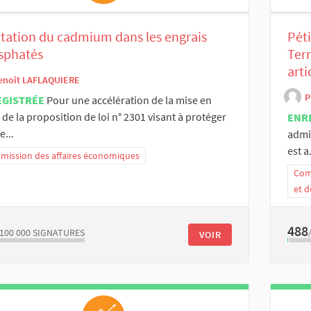
tation du cadmium dans les engrais
Péti
sphatés
Terr
arti
enoît LAFLAQUIERE
P
EGISTRÉE
Pour une accélération de la mise en
 de la proposition de loi n° 2301 visant à protéger
ENR
e...
admi
est a.
ission des affaires économiques
Comm
et d
488
/100 000
SIGNATURES
VOIR