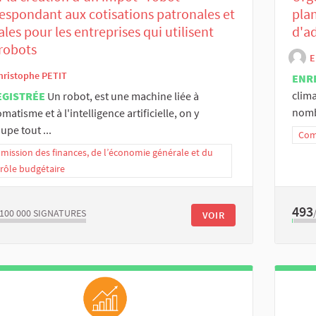
espondant aux cotisations patronales et
pla
ales pour les entreprises qui utilisent
d'ad
robots
E
hristophe PETIT
ENR
clima
EGISTRÉE
Un robot, est une machine liée à
nomb
omatisme et à l'intelligence artificielle, on y
upe tout ...
Com
ission des finances, de l’économie générale et du
rôle budgétaire
493
/100 000
SIGNATURES
VOIR