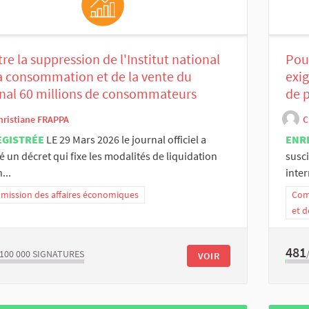
re la suppression de l'Institut national
Pour
a consommation et de la vente du
exig
nal 60 millions de consommateurs
de 
hristiane FRAPPA
C
EGISTRÉE
LE 29 Mars 2026 le journal officiel a
ENR
é un décret qui fixe les modalités de liquidation
susc
n...
inter
ission des affaires économiques
Comm
et d
481
/100 000
SIGNATURES
VOIR