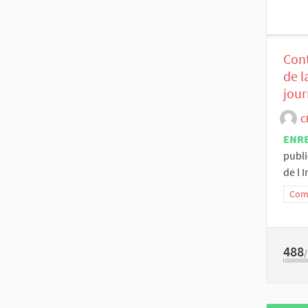
Cont
de l
jour
C
ENR
publi
de l I
Comm
488