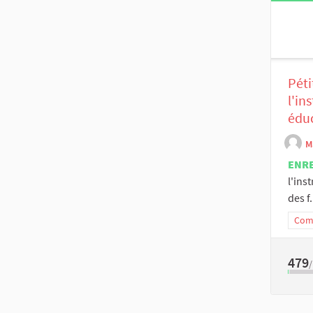
Péti
l'in
éduc
M
ENR
l'ins
des f.
Comm
479