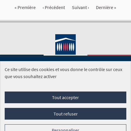
« Première
‹ Précédent
Suivant ›
Dernière »
Ce site utilise des cookies et vous donne le contrôle sur ceux
SITE DE L'ASSEMBLÉE NATIONALE
que vous souhaitez activer
Foire aux questions
Tout accepter
Conditions générales d'utilisation (CGU)
Accessibilité
Mentions légales
Cookies
Tout refuser
Site réalisé par
Open Source Politics
grâce au
logiciel libre
Decidim
.
Personnaliser