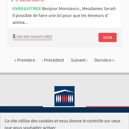
Karine GRECH
ENREGISTRÉE
Bonjour Monsieurs , Mesdames Serait-
il possible de faire une loi pour que les éleveurs d'
anima...
3
/100 000
SIGNATURES
VOIR
« Première
‹ Précédent
Suivant ›
Dernière »
Ce site utilise des cookies et vous donne le contrôle sur ceux
SITE DE L'ASSEMBLÉE NATIONALE
que vous souhaitez activer