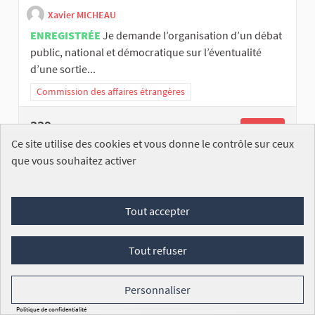
Xavier MICHEAU
ENREGISTRÉE
Je demande l’organisation d’un débat
public, national et démocratique sur l’éventualité
d’une sortie...
Commission des affaires étrangères
339
/100 000
SIGNATURES
VOIR
Ce site utilise des cookies et vous donne le contrôle sur ceux
que vous souhaitez activer
Tout accepter
Plate-forme frais de nos élus
Tout refuser
Laetitia LASSERRE
Personnaliser
ENREGISTRÉE
Nous désirons, comme certains pays
Politique de confidentialité