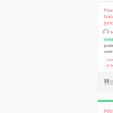
Pour
tran
juri
S
ENR
prote
centr
Comm
et d
15
/1
Péti