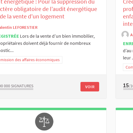
t énergétique : Pour la suppression du
Crée
ctère obligatoire de l’audit énergétique
pro
 de la vente d’un logement
enfa
int
alentin LEFORESTIER
A
EGISTRÉE
Lors de la vente d’un bien immobilier,
ropriétaires doivent déjà fournir de nombreux
ENR
ostic...
d’au 
leur .
ission des affaires économiques
Comm
15
00 000
SIGNATURES
/1
VOIR