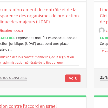
 un renforcement du contrôle et de la
Lib
sparence des organismes de protection
Glei
dique des majeurs (UDAF)
de 
ébastien ROUCH
Z
EGISTRÉE
Exposé des motifs Les associations de
ENR
ction juridique (UDAF) occupent une place
Ce qu
ale da...
Comm
ission des lois constitutionnelles, de la législation
e l’administration générale de la République
254
00 000
SIGNATURES
VOIR
tion contre l’accord en Israël