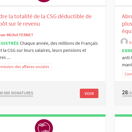
re la totalité de la CSG déductible de
Abro
pôt sur le revenu
plus
équ
ean-Michel FERNET
L
EGISTRÉE
Chaque année, des millions de Français
t la CSG sur leurs salaires, leurs pensions et
ENR
es ...
anti
mani
ission des affaires sociales
Comm
28
00 000
SIGNATURES
/1
VOIR