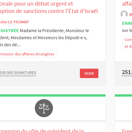
onale pour un débat urgent et
affa
option de sanctions contre l’État d’Israël
M
ictor LE FICHANT
ENR
sur l
EGISTRÉE
Madame la Présidente, Monsieur le
dent, Mesdames et Messieurs les Député·e·s,
Comm
s des dé...
et d
ission des affaires étrangères
251
/100 000
SIGNATURES
VOIR
ression du rôle de président de la
Frex