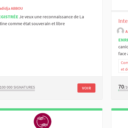
adidja ABBOU
EGISTRÉE
Je veux une reconnaissance de La
Inte
tine comme état souverain et libre
A
ENR
canic
face à
Comm
et d
70
/100 000
SIGNATURES
/1
VOIR