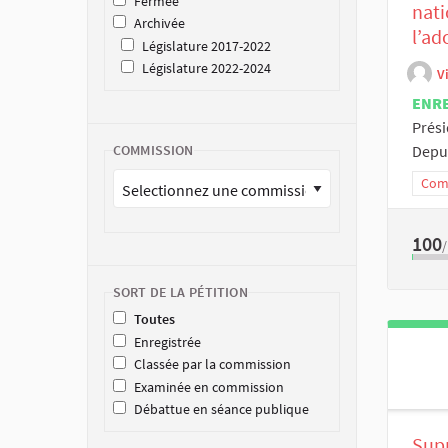
Fermée
nati
Archivée
l’ad
Législature 2017-2022
Législature 2022-2024
V
ENR
Prési
Depui
COMMISSION
Comm
100
SORT DE LA PÉTITION
Toutes
Enregistrée
Classée par la commission
Examinée en commission
Débattue en séance publique
Supp