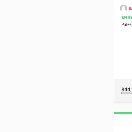
R
ENR
Pales
844