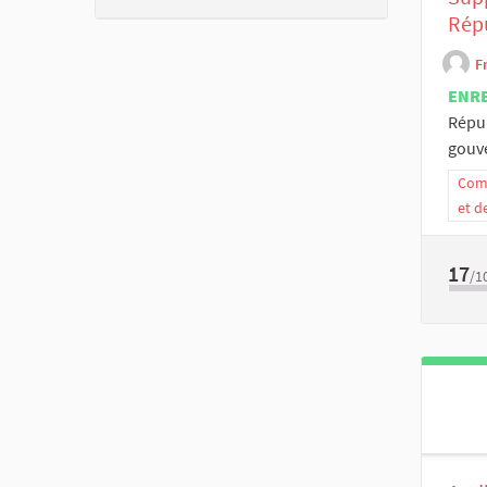
Rép
F
ENR
Répub
gouve
Comm
et d
17
/1