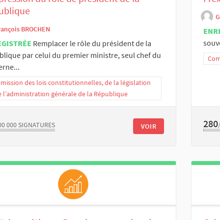
ublique
G
rançois BROCHEN
ENR
souv
EGISTRÉE
Remplacer le rôle du président de la
lique par celui du premier ministre, seul chef du
Comm
rne...
ission des lois constitutionnelles, de la législation
e l’administration générale de la République
280
00 000
SIGNATURES
VOIR