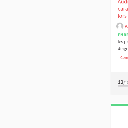
Audi
cara
lors
V
ENR
les p
diagn
Comm
12
/1