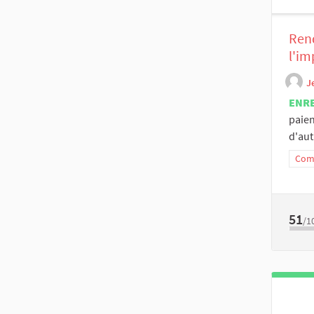
Rend
l'im
J
ENR
paien
d'autr
Comm
51
/1