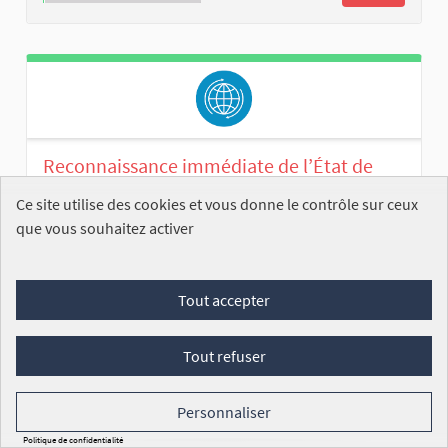
Reconnaissance immédiate de l’État de
Palestine
Ce site utilise des cookies et vous donne le contrôle sur ceux
que vous souhaitez activer
Dimitri VAZ
ENREGISTRÉE
Le 21 novembre 2024, la Cour pénale
internationale émettait un mandat d'arrêt à
Tout accepter
l'encontre du Premie...
Commission des affaires étrangères
Tout refuser
3 812
/100 000
SIGNATURES
VOIR
Personnaliser
Politique de confidentialité