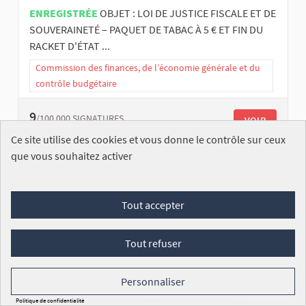
ENREGISTRÉE
OBJET : LOI DE JUSTICE FISCALE ET DE
SOUVERAINETÉ – PAQUET DE TABAC À 5 € ET FIN DU
RACKET D'ÉTAT ...
Commission des finances, de l’économie générale et du
contrôle budgétaire
9
/100 000
SIGNATURES
VOIR
Ce site utilise des cookies et vous donne le contrôle sur ceux
que vous souhaitez activer
Tout accepter
Souveraineté énergétique
Tout refuser
Pao NOIR
Personnaliser
ENREGISTRÉE
LOI DE SOUVERAINETÉ ÉNERGÉTIQUE –
PRIX STABILISÉ, NATIONALISATION ET ACCÉLÉRATION
Politique de confidentialité