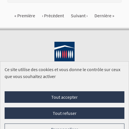
« Première
‹ Précédent
Suivant ›
Dernière »
Ce site utilise des cookies et vous donne le contrôle sur ceux
que vous souhaitez activer
SITE DE L'ASSEMBLÉE NATIONALE
Tout accepter
Foire aux questions
Conditions générales d'utilisation (CGU)
Accessibilité
Mentions légales
Cookies
Tout refuser
Site réalisé par
Open Source Politics
grâce au
logiciel libre