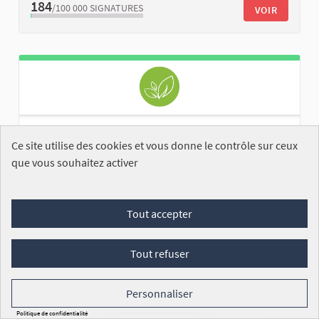
184
/100 000
SIGNATURES
VOIR
Adaptation de l’opacification des vitrages
Ce site utilise des cookies et vous donne le contrôle sur ceux
automobiles avant
que vous souhaitez activer
Vivien LEPRETRE
ENREGISTRÉE
La réglementation française sur
Tout accepter
l’opacification des vitrages automobiles à l’avant
devrait être adap...
Tout refuser
Commission du développement durable et de
l’aménagement du territoire
Personnaliser
7
/100 000
SIGNATURES
VOIR
Politique de confidentialité