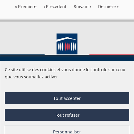
« Première
‹ Précédent
Suivant ›
Dernière »
Ce site utilise des cookies et vous donne le contrôle sur ceux
SITE DE L'ASSEMBLÉE NATIONALE
que vous souhaitez activer
Foire aux questions
Tout accepter
Conditions générales d'utilisation (CGU)
Accessibilité
Mentions légales
Cookies
Tout refuser
Site réalisé par
Open Source Politics
grâce au
logiciel libre
Decidim
.
Personnaliser