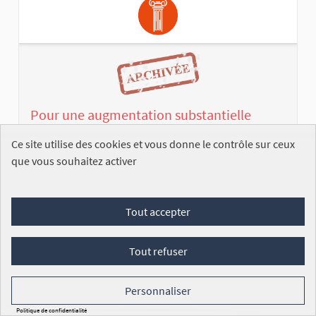
Pour une augmentation substantielle
(20%) des salaires des enseignants français
Ce site utilise des cookies et vous donne le contrôle sur ceux
que vous souhaitez activer
Compte utilisateur supprimé
CLASSÉE PAR LA COMMISSION
Ce n'est plus un secret
pour personne, les enseignants français sont mal
Tout accepter
payés, très mal payés, et c...
Commission des affaires culturelles et de l'éducation
Tout refuser
Législature 2017-2022
Personnaliser
DÉCOUVREZ LA PÉTITION
Politique de confidentialité