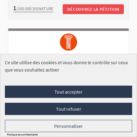
1
/100 000
SIGNATURE
DÉCOUVREZ LA PÉTITION
Ce site utilise des cookies et vous donne le contrôle sur ceux
que vous souhaitez activer
Fête des mères / pères : ajustement dans
Tout accepter
l'Education Nationale
Compte utilisateur supprimé
Tout refuser
ENREGISTRÉE
Pour de nombreux enfants, le moment
de fabriquer le cadeau de "Fête des mères" ou "Fête
Personnaliser
des pères" à...
Politique de confidentialité