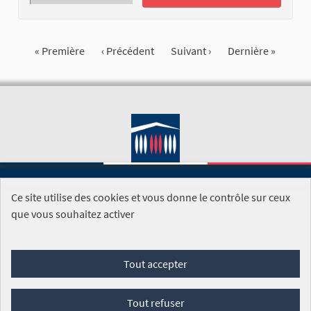
« Première
‹ Précédent
Suivant ›
Dernière »
Ce site utilise des cookies et vous donne le contrôle sur ceux
SITE DE L'ASSEMBLÉE NATIONALE
que vous souhaitez activer
Foire aux questions
Tout accepter
Conditions générales d'utilisation (CGU)
Accessibilité
Mentions légales
Cookies
Tout refuser