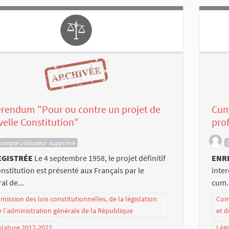
rendum "Pour ou contre un projet de
Cum
elle Constitution"
pro
ompte utilisateur supprimé
EGISTRÉE
Le 4 septembre 1958, le projet définitif
ENR
nstitution est présenté aux Français par le
inter
al de...
cum.
ission des lois constitutionnelles, de la législation
Comm
e l’administration générale de la République
et d
slature 2017-2022
Légi