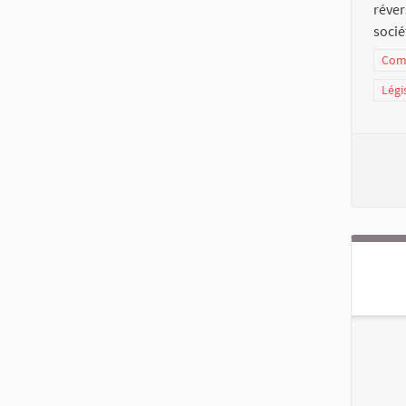
réve
socié
Comm
Légi