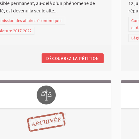
rsible permanent, au-delà d'un phénomène de
12 ju
té, est devenu la seule alte...
répub
ission des affaires économiques
Comm
et d
slature 2017-2022
Légi
DÉCOUVREZ LA PÉTITION