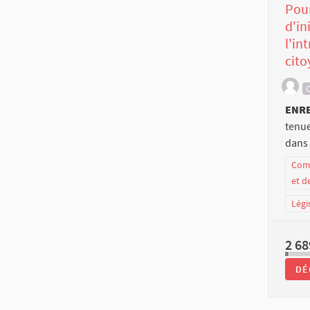
Pour
d'in
l'in
cito
C
ENR
tenue
dans 
Comm
et d
Légi
2 68
DÉ