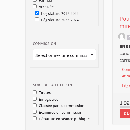
Fermée
Archivée
Législature 2017-2022
Pour
Législature 2022-2024
min
C
COMMISSION
ENR
condi
corri
Comm
et d
SORT DE LA PÉTITION
Légi
Toutes
Enregistrée
1 09
Classée par la commission
Examinée en commission
DÉ
Débattue en séance publique