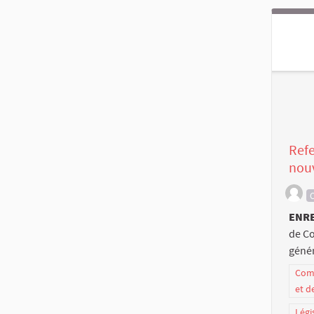
Refe
nouv
C
ENR
de Co
génér
Comm
et d
Légi