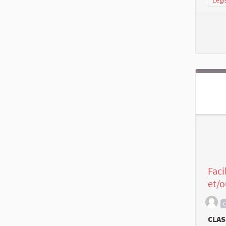
Légi
Faci
et/o
C
CLAS