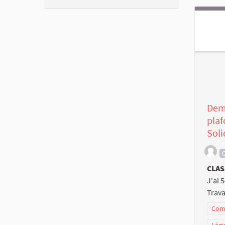
Dem
plaf
Soli
C
CLAS
J'ai 
Trava
Comm