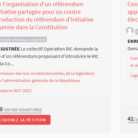
 l'organisation d'un référendum
Con
itiative partagée pour ou contre
app
troduction du référendum d'initiative
éle
yenne dans la Constitution
ompte utilisateur supprimé
ENR
Deman
EGISTRÉE
Le collectif Opération RIC demande la
 d’un référendum proposant d’introduire le RIC
Comm
la Co...
et d
ission des lois constitutionnelles, de la législation
Légi
e l’administration générale de la République
slature 2017-2022
9
/100 000
SIGNATURES
41
/1
COUVREZ LA PÉTITION