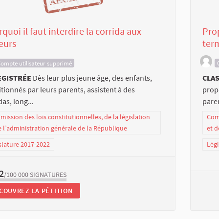
quoi il faut interdire la corrida aux
Prop
eurs
term
ompte utilisateur supprimé
EGISTRÉE
Dès leur plus jeune âge, des enfants,
CLAS
tionnés par leurs parents, assistent à des
propo
das, long...
paren
ission des lois constitutionnelles, de la législation
Comm
e l’administration générale de la République
et d
slature 2017-2022
Légi
2
/100 000
SIGNATURES
COUVREZ LA PÉTITION