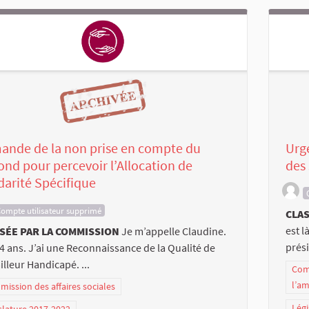
ande de la non prise en compte du
Urge
ond pour percevoir l’Allocation de
des 
darité Spécifique
ompte utilisateur supprimé
CLAS
est l
SÉE PAR LA COMMISSION
Je m’appelle Claudine.
prési
54 ans. J’ai une Reconnaissance de la Qualité de
illeur Handicapé. ...
Com
l’a
ission des affaires sociales
Légi