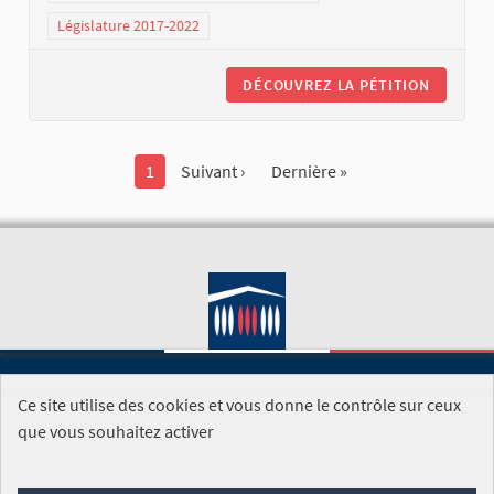
Législature 2017-2022
DÉCOUVREZ LA PÉTITION
1
Suivant ›
Dernière »
Ce site utilise des cookies et vous donne le contrôle sur ceux
SITE DE L'ASSEMBLÉE NATIONALE
que vous souhaitez activer
Foire aux questions