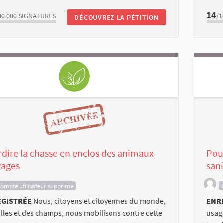
14
00 000
SIGNATURES
/1
DÉCOUVREZ LA PÉTITION
rdire la chasse en enclos des animaux
Pour
vages
sani
ompte utilisateur supprimé
EGISTRÉE
Nous, citoyens et citoyennes du monde,
ENR
illes et des champs, nous mobilisons contre cette
usage