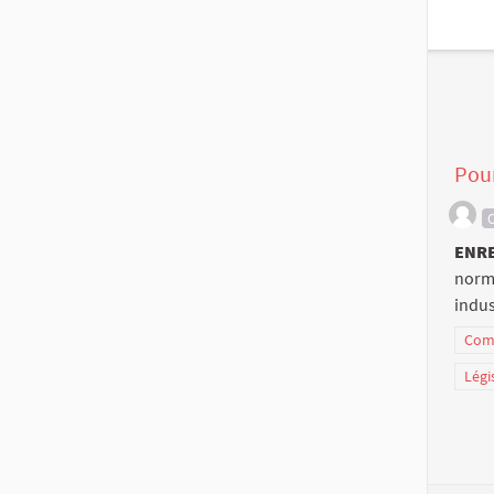
Pour
C
ENR
norme
indust
Comm
Légi