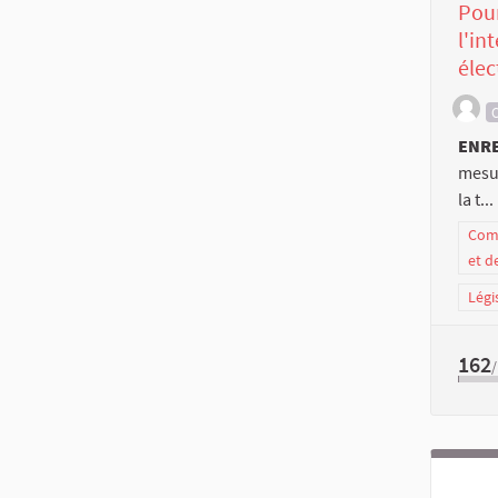
Pour
l'in
élec
C
ENR
mesur
la t...
Comm
et d
Légi
162