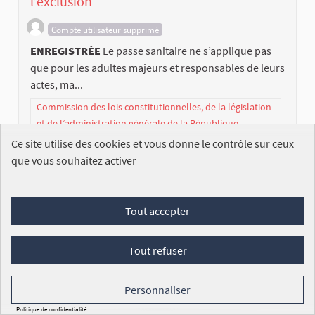
l’exclusion
Compte utilisateur supprimé
ENREGISTRÉE
Le passe sanitaire ne s’applique pas
que pour les adultes majeurs et responsables de leurs
actes, ma...
Commission des lois constitutionnelles, de la législation
et de l’administration générale de la République
Ce site utilise des cookies et vous donne le contrôle sur ceux
Législature 2017-2022
que vous souhaitez activer
153
/100 000
SIGNATURES
DÉCOUVREZ LA PÉTITION
Tout accepter
Tout refuser
Personnaliser
Politique de confidentialité