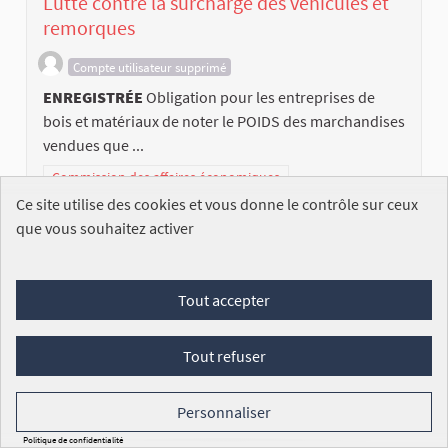
Lutte contre la surcharge des véhicules et
remorques
Compte utilisateur supprimé
ENREGISTRÉE
Obligation pour les entreprises de
bois et matériaux de noter le POIDS des marchandises
vendues que ...
Commission des affaires économiques
Ce site utilise des cookies et vous donne le contrôle sur ceux
Législature 2017-2022
que vous souhaitez activer
163
/100 000
SIGNATURES
DÉCOUVREZ LA PÉTITION
Tout accepter
Tout refuser
Personnaliser
Politique de confidentialité