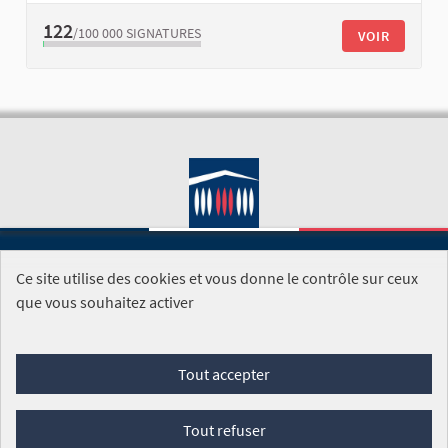
122
/100 000
SIGNATURES
VOIR
Ce site utilise des cookies et vous donne le contrôle sur ceux
SITE DE L'ASSEMBLÉE NATIONALE
que vous souhaitez activer
Foire aux questions
Tout accepter
Conditions générales d'utilisation (CGU)
Accessibilité
Mentions légales
Cookies
Tout refuser