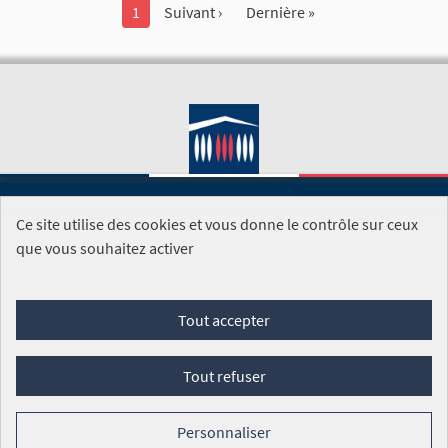
1
Suivant ›
Dernière »
Ce site utilise des cookies et vous donne le contrôle sur ceux
SITE DE L'ASSEMBLÉE NATIONALE
que vous souhaitez activer
Foire aux questions
Tout accepter
Conditions générales d'utilisation (CGU)
Accessibilité
Mentions légales
Cookies
Tout refuser
Site réalisé par
Open Source Politics
grâce au
logiciel libre
Decidim
.
Personnaliser