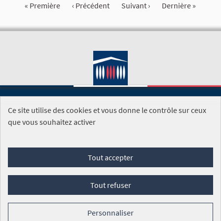
« Première
‹ Précédent
Suivant ›
Dernière »
Ce site utilise des cookies et vous donne le contrôle sur ceux
SITE DE L'ASSEMBLÉE NATIONALE
que vous souhaitez activer
Foire aux questions
Tout accepter
Conditions générales d'utilisation (CGU)
Accessibilité
Mentions légales
Cookies
Tout refuser
Site réalisé par
Open Source Politics
grâce au
logiciel libre
Decidim
.
Personnaliser