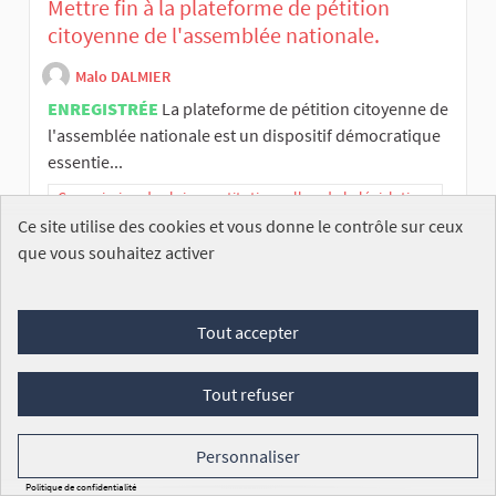
Mettre fin à la plateforme de pétition
citoyenne de l'assemblée nationale.
Malo DALMIER
ENREGISTRÉE
La plateforme de pétition citoyenne de
l'assemblée nationale est un dispositif démocratique
essentie...
Commission des lois constitutionnelles, de la législation
et de l’administration générale de la République
Ce site utilise des cookies et vous donne le contrôle sur ceux
que vous souhaitez activer
945
/100 000
SIGNATURES
VOIR
Tout accepter
Tout refuser
Personnaliser
PÉTITION NATIONALE Pour la présomption
Politique de confidentialité