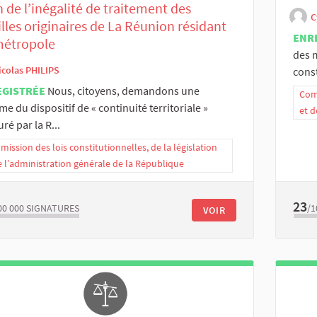
in de l’inégalité de traitement des
C
lles originaires de La Réunion résidant
ENR
métropole
des m
icolas PHILIPS
const
EGISTRÉE
Nous, citoyens, demandons une
Comm
me du dispositif de « continuité territoriale »
et d
uré par la R...
ission des lois constitutionnelles, de la législation
e l’administration générale de la République
23
00 000
SIGNATURES
/1
VOIR