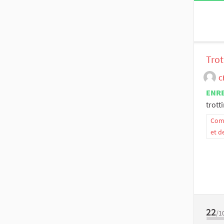
Trot
C
ENR
trott
Comm
et d
22
/1