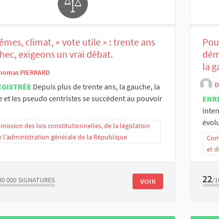
êmes, climat, « vote utile » : trente ans
Pou
hec, exigeons un vrai débat.
démo
la g
homas PIERRARD
D
EGISTRÉE
Depuis plus de trente ans, la gauche, la
e et les pseudo centristes se succèdent au pouvoir
ENR
inten
évolu
ission des lois constitutionnelles, de la législation
e l’administration générale de la République
Comm
et d
22
00 000
SIGNATURES
/1
VOIR