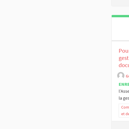
Pour
gest
docu
G
ENR
l’Ass
la ges
Comm
et d