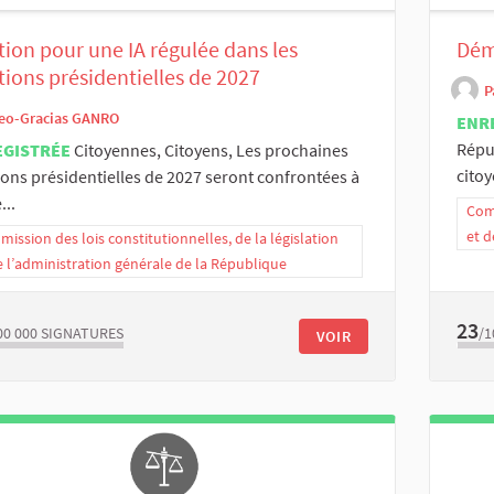
tion pour une IA régulée dans les
Dém
tions présidentielles de 2027
P
eo-Gracias GANRO
ENR
Répub
EGISTRÉE
Citoyennes, Citoyens, Les prochaines
citoy
ions présidentielles de 2027 seront confrontées à
...
Comm
et d
ission des lois constitutionnelles, de la législation
e l’administration générale de la République
23
00 000
SIGNATURES
/1
VOIR