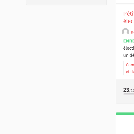
Péti
élec
D
ENR
élect
un dé
Comm
et d
23
/1