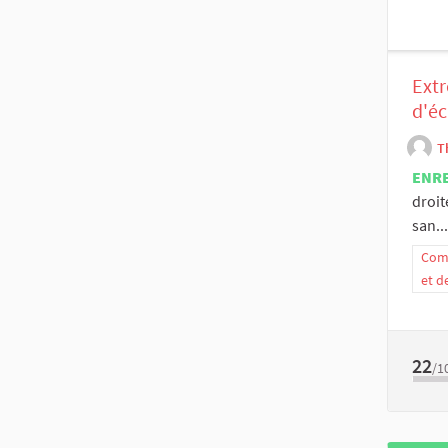
Extr
d'éc
T
ENR
droit
san...
Comm
et d
22
/1