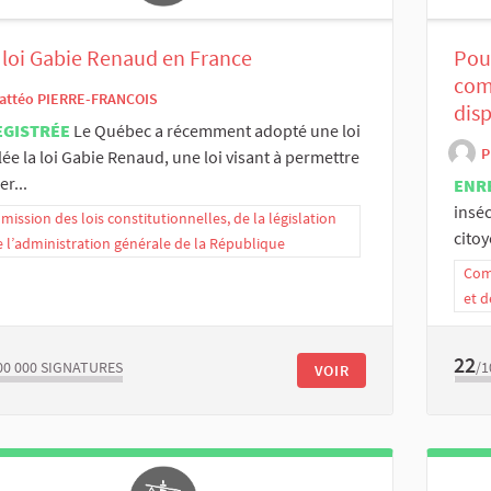
loi Gabie Renaud en France
Pour
com
attéo PIERRE-FRANCOIS
disp
EGISTRÉE
Le Québec a récemment adopté une loi
P
ée la loi Gabie Renaud, une loi visant à permettre
er...
ENR
insé
ission des lois constitutionnelles, de la législation
citoy
e l’administration générale de la République
Comm
et d
22
00 000
SIGNATURES
/1
VOIR