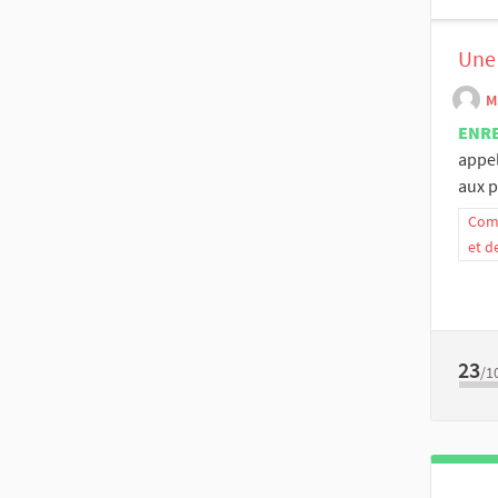
Une 
M
ENR
appel
aux p
Comm
et d
23
/1