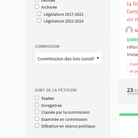
Fermée
la f
Archivée
fami
Législature 2017-2022
en 
Législature 2022-2024
N
ENR
COMMISSION
réfor
insta
Comm
et d
23
SORT DE LA PÉTITION
/1
Toutes
Enregistrée
Classée par la commission
Examinée en commission
Débattue en séance publique