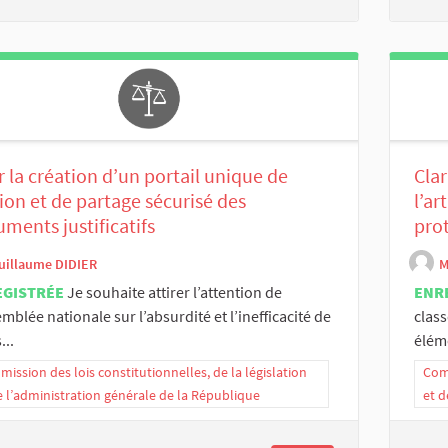
 la création d’un portail unique de
Clar
ion et de partage sécurisé des
l’ar
ments justificatifs
prot
uillaume DIDIER
M
EGISTRÉE
Je souhaite attirer l’attention de
ENR
emblée nationale sur l’absurdité et l’inefficacité de
class
...
éléme
ission des lois constitutionnelles, de la législation
Comm
e l’administration générale de la République
et d