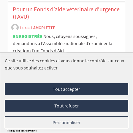
Pour un Fonds d’aide vétérinaire d’urgence
(FAVU)
Lucas LAMORLETTE
ENREGISTRÉE
Nous, citoyens soussignés,
demandons à l’Assemblée nationale d’examiner la
création d’un Fonds d’Aid...
Commission du développement durable et de
Ce site utilise des cookies et vous donne le contrôle sur ceux
l’aménagement du territoire
que vous souhaitez activer
112
/100 000
SIGNATURES
VOIR
Tout accepter
Tout refuser
Personnaliser
Politique de confidentialité