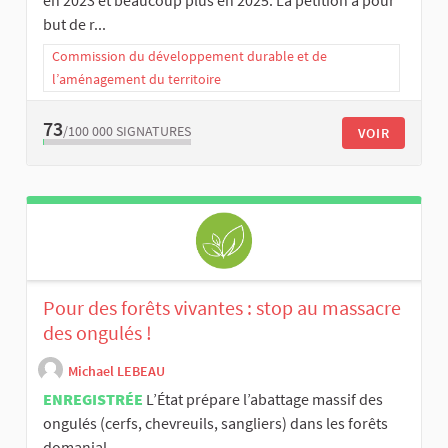
en 2023 et beaucoup plus en 2025. La pétition à pour
but de r...
Commission du développement durable et de
l’aménagement du territoire
73
/100 000
SIGNATURES
VOIR
Pour des forêts vivantes : stop au massacre
des ongulés !
Michael LEBEAU
ENREGISTRÉE
L’État prépare l’abattage massif des
ongulés (cerfs, chevreuils, sangliers) dans les forêts
domanial...