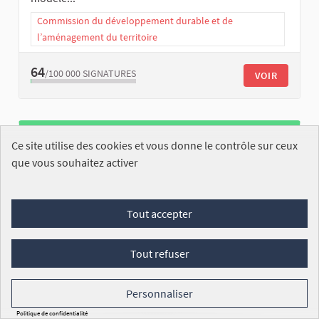
Commission du développement durable et de
l’aménagement du territoire
64
/100 000
SIGNATURES
VOIR
Ce site utilise des cookies et vous donne le contrôle sur ceux
que vous souhaitez activer
Créer des leviers légaux pour limiter la
Tout accepter
pollution des zones de captage de l'eau
Eve GALLOIS
Tout refuser
ENREGISTRÉE
J'ai découvert avec stupeur que notre
fournisseur d'eau avait une obligation légale qu'elle
Personnaliser
soit pot...
Politique de confidentialité