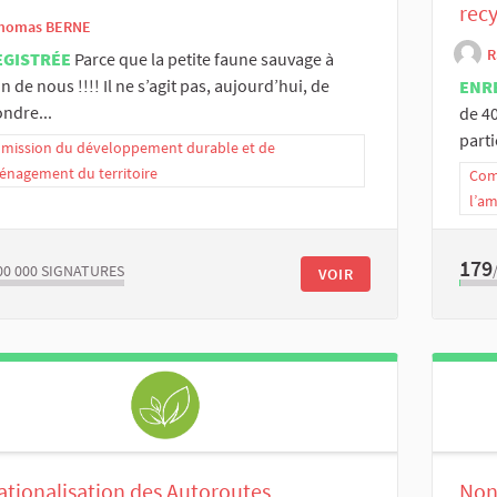
rec
homas BERNE
R
EGISTRÉE
Parce que la petite faune sauvage à
n de nous !!!! Il ne s’agit pas, aujourd’hui, de
ENR
ndre...
de 4
parti
ission du développement durable et de
énagement du territoire
Com
l’a
179
00 000
SIGNATURES
VOIR
tionalisation des Autoroutes
Non 