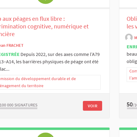
 aux péages en flux libre :
Obli
rimination cognitive, numérique et
les 
ncière
M
ean FRACHET
ENR
beauc
EGISTRÉE
Depuis 2022, sur des axes comme l’A79
oblig
A13–A14, les barrières physiques de péage ont été
ac...
Com
l’a
ission du développement durable et de
énagement du territoire
50
/100 000
SIGNATURES
/1
VOIR