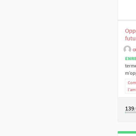
Oppo
futu
O
ENR
terme
m’opp
Comm
l’am
139