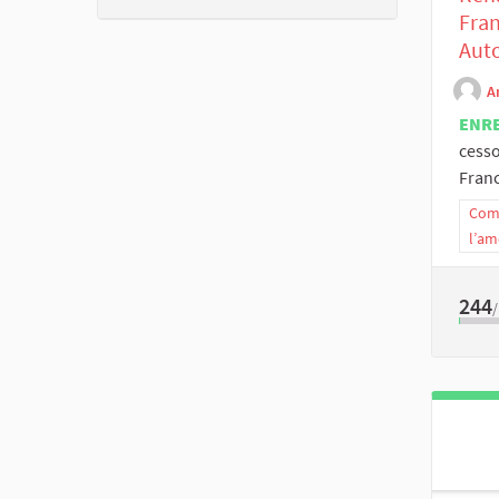
Fran
Auto
A
ENR
cesso
Franc
Comm
l’am
244