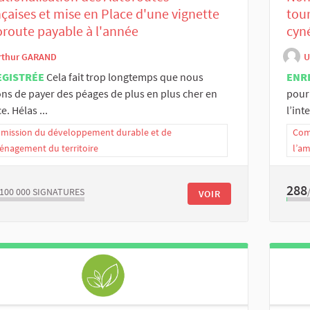
çaises et mise en Place d'une vignette
tour
route payable à l'année
cyn
rthur GARAND
U
EGISTRÉE
Cela fait trop longtemps que nous
ENR
ns de payer des péages de plus en plus cher en
pour
e. Hélas ...
l’inte
ission du développement durable et de
Com
énagement du territoire
l’a
288
/100 000
SIGNATURES
VOIR