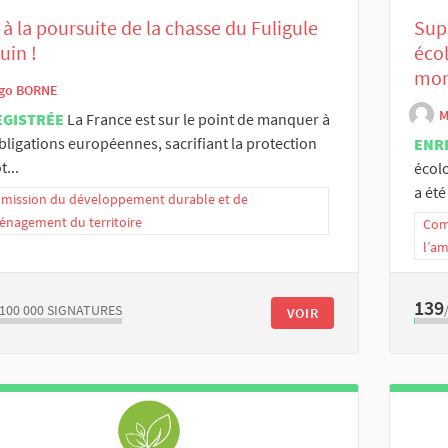
à la poursuite de la chasse du Fuligule
Sup
uin !
éco
mon
go BORNE
M
EGISTRÉE
La France est sur le point de manquer à
bligations européennes, sacrifiant la protection
ENR
t...
écol
a été
ission du développement durable et de
énagement du territoire
Com
l’a
139
/100 000
SIGNATURES
VOIR