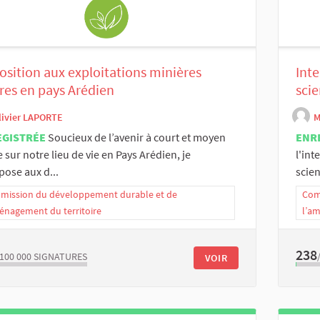
sition aux exploitations minières
Inte
res en pays Arédien
scie
livier LAPORTE
M
EGISTRÉE
Soucieux de l’avenir à court et moyen
ENR
 sur notre lieu de vie en Pays Arédien, je
l'int
ose aux d...
scien
ission du développement durable et de
Com
énagement du territoire
l’a
238
/100 000
SIGNATURES
VOIR