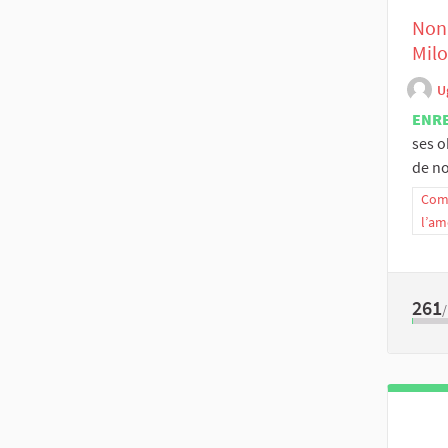
Non 
Milo
U
ENR
ses o
de no
Comm
l’am
261