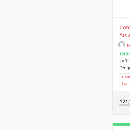
Cont
Arc
M
ENR
La Te
l’enq
Comm
l’am
121