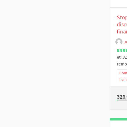
Stop
disc
fina
J
ENR
et l’
rempl
Comm
l’am
326