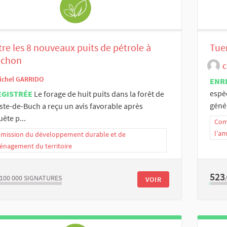
re les 8 nouveaux puits de pétrole à
Tuer
achon
C
ichel GARRIDO
ENR
espè
EGISTRÉE
Le forage de huit puits dans la forêt de
géné
ste-de-Buch a reçu un avis favorable après
uête p...
Com
l’a
ission du développement durable et de
énagement du territoire
523
/100 000
SIGNATURES
VOIR