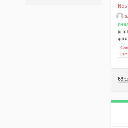
Nos 
S
ENR
juin.
qui de
Comm
l’am
63
/1