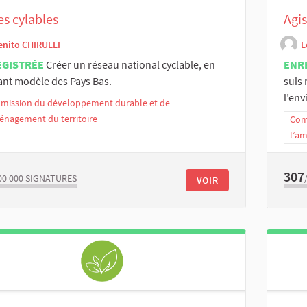
es cylables
Agis
enito CHIRULLI
L
EGISTRÉE
Créer un réseau national cyclable, en
ENR
nt modèle des Pays Bas.
suis
l’envi
ission du développement durable et de
énagement du territoire
Com
l’a
307
00 000
SIGNATURES
VOIR