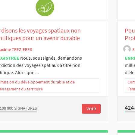
rdisons les voyages spatiaux non
Pour
ntifiques pour un avenir durable
Pro
axime TREZIERES
S
EGISTRÉE
Nous, soussignés, demandons
ENR
erdiction des voyages spatiaux à titre non
mill
tifique. Alors que ...
d’éle
ission du développement durable et de
Com
énagement du territoire
l’a
424
/100 000
SIGNATURES
VOIR