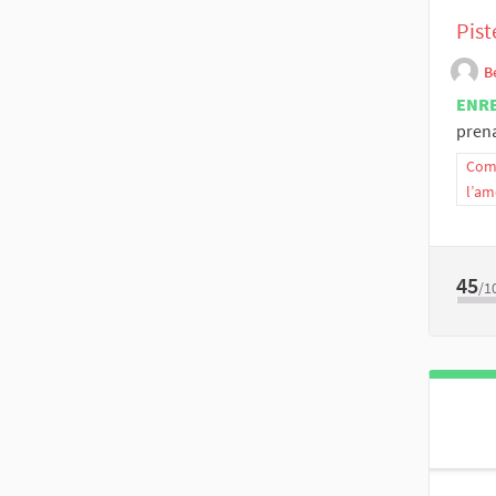
Pist
B
ENR
prena
Comm
l’am
45
/1