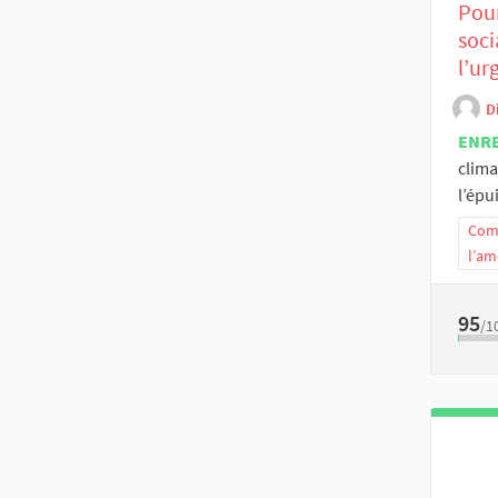
Pour
soci
l’ur
D
ENR
clima
l’épui
Comm
l’am
95
/1