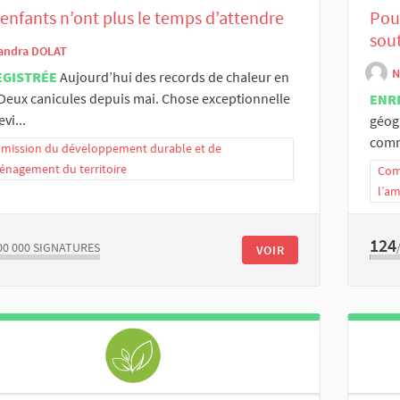
enfants n’ont plus le temps d’attendre
Pour
sout
andra DOLAT
N
EGISTRÉE
Aujourd’hui des records de chaleur en
 Deux canicules depuis mai. Chose exceptionnelle
ENR
vi...
géog
comm
ission du développement durable et de
énagement du territoire
Com
l’a
124
00 000
SIGNATURES
VOIR