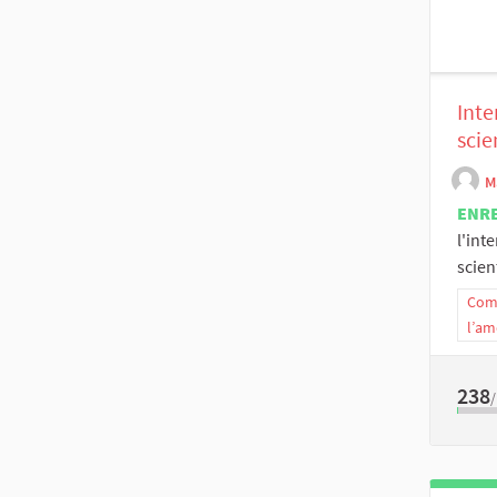
Inte
scie
M
ENR
l'int
scien
Comm
l’am
238