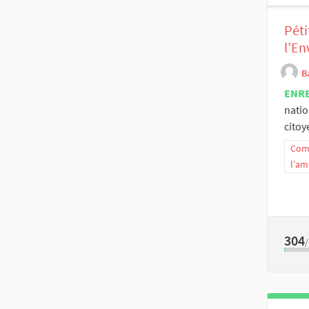
Péti
l’En
B
ENR
natio
citoy
Comm
l’am
304