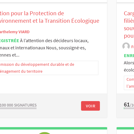
tion pour la Protection de
Carg
vironnement et la Transition Écologique
fili
sou
arthelemy VIARD
pou
EGISTRÉE
À l’attention des décideurs locaux,
F
naux et internationaux Nous, soussigné·es,
ennes et...
ENR
Alors
ission du développement durable et de
écolo
énagement du territoire
Com
l’a
61
/100 000
SIGNATURES
/1
VOIR