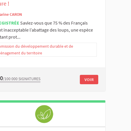
re !
arine CARON
EGISTRÉE
Saviez-vous que 75 % des Français
t inacceptable l’abattage des loups, une espèce
ant prot...
mission du développement durable et de
ménagement du territoire
80
/100 000
SIGNATURES
VOIR