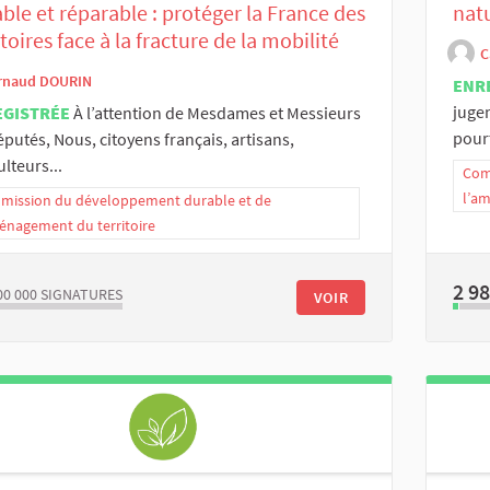
ble et réparable : protéger la France des
natu
itoires face à la fracture de la mobilité
C
rnaud DOURIN
ENR
jugen
EGISTRÉE
À l’attention de Mesdames et Messieurs
pourt
éputés, Nous, citoyens français, artisans,
ulteurs...
Com
l’a
ission du développement durable et de
énagement du territoire
2 9
00 000
SIGNATURES
VOIR