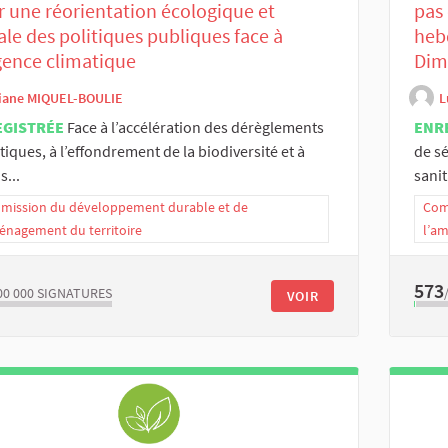
 une réorientation écologique et
pas 
ale des politiques publiques face à
heb
gence climatique
Dim
iane MIQUEL-BOULIE
L
EGISTRÉE
Face à l’accélération des dérèglements
ENR
tiques, à l’effondrement de la biodiversité et à
de sé
s...
sanita
ission du développement durable et de
Com
énagement du territoire
l’a
573
00 000
SIGNATURES
VOIR