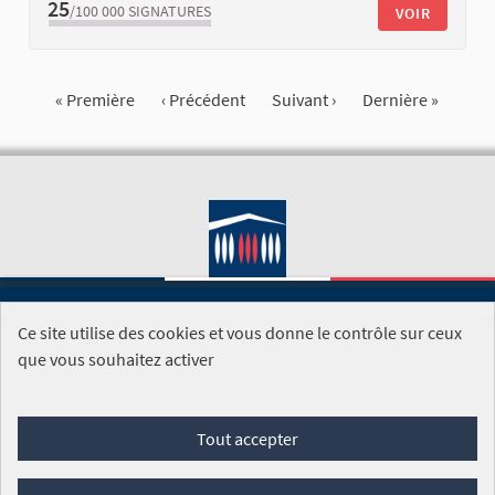
25
/100 000
SIGNATURES
VOIR
« Première
‹ Précédent
Suivant ›
Dernière »
Ce site utilise des cookies et vous donne le contrôle sur ceux
SITE DE L'ASSEMBLÉE NATIONALE
que vous souhaitez activer
Foire aux questions
Tout accepter
Conditions générales d'utilisation (CGU)
Accessibilité
Mentions légales
Cookies