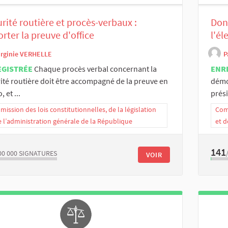
rité routière et procès-verbaux :
Donn
rter la preuve d'office
l'él
irginie VERHELLE
P
EGISTRÉE
Chaque procès verbal concernant la
ENR
ité routière doit être accompagné de la preuve en
démo
 et ...
prési
ission des lois constitutionnelles, de la législation
Comm
e l’administration générale de la République
et d
141
00 000
SIGNATURES
VOIR