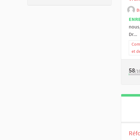
D
ENR
nous,
Dr...
Comm
et d
58
/1
Réfo