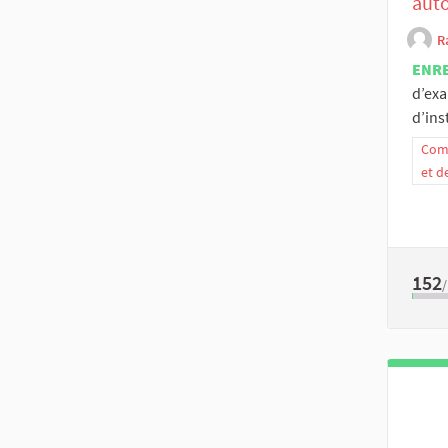
aut
R
ENR
d’exa
d’ins
Comm
et d
152