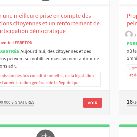
 une meilleure prise en compte des
Pro
tions citoyennes et un renforcement de
pei
articipation démocratique
J
uentin LEBRETON
ENR
où la
EGISTRÉE
Aujourd’hui, des citoyennes et des
omni
ens peuvent se mobiliser massivement autour de
ions adr...
Comm
et d
ission des lois constitutionnelles, de la législation
e l’administration générale de la République
18
00 000
SIGNATURES
/1
VOIR