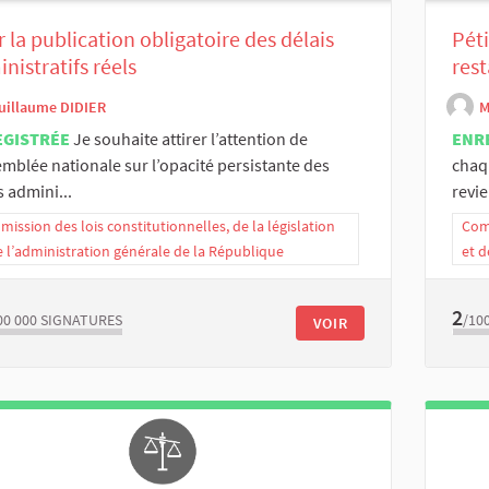
 la publication obligatoire des délais
Péti
nistratifs réels
rest
uillaume DIDIER
M
EGISTRÉE
Je souhaite attirer l’attention de
ENR
emblée nationale sur l’opacité persistante des
chaq
s admini...
revien
ission des lois constitutionnelles, de la législation
Comm
e l’administration générale de la République
et d
2
00 000
SIGNATURES
/10
VOIR