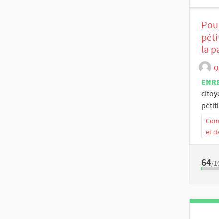
Pour
péti
la p
Q
ENR
citoy
pétit
Comm
et d
64
/1