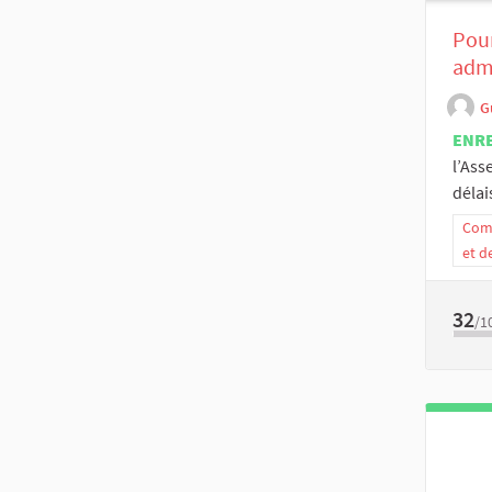
Pour
admi
G
ENR
l’Ass
délai
Comm
et d
32
/1