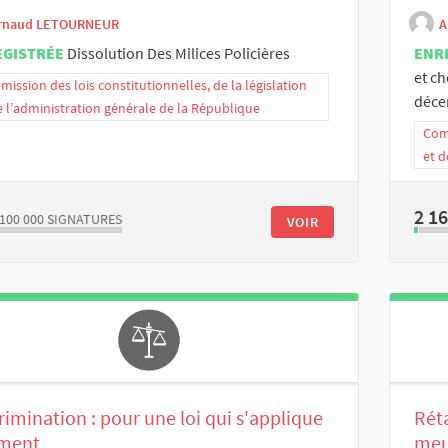
rnaud LETOURNEUR
A
EGISTRÉE
Dissolution Des Milices Policières
ENR
et ch
ission des lois constitutionnelles, de la législation
déce
e l’administration générale de la République
Comm
et d
2 1
/100 000
SIGNATURES
VOIR
rimination : pour une loi qui s'applique
Rét
iment
meu