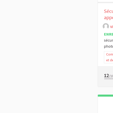
Sécu
appo
V
ENR
sécur
photo,
Comm
et d
12
/1