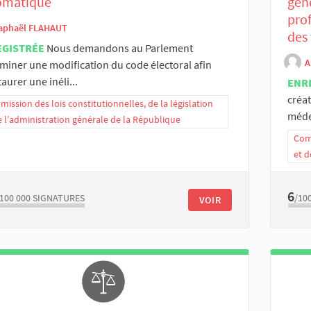
omatique
gén
pro
aphaël FLAHAUT
des 
EGISTRÉE
Nous demandons au Parlement
A
miner une modification du code électoral afin
taurer une inéli...
ENR
créat
ission des lois constitutionnelles, de la législation
médec
e l’administration générale de la République
Comm
et d
6
/100 000
SIGNATURES
/10
VOIR