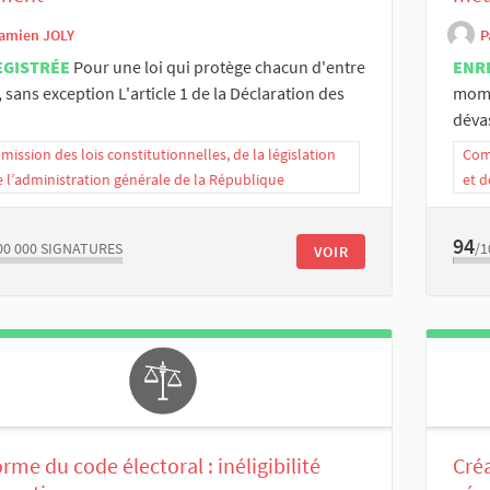
amien JOLY
P
EGISTRÉE
Pour une loi qui protège chacun d'entre
ENR
 sans exception L'article 1 de la Déclaration des
mome
dévas
ission des lois constitutionnelles, de la législation
Comm
e l’administration générale de la République
et d
94
00 000
SIGNATURES
/1
VOIR
rme du code électoral : inéligibilité
Créa