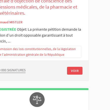
érale d’objection de conscience des
fessions médicales, de la pharmacie et
vétérinaires.
rnaud MISTLER
EGISTRÉE
Objet: La présente pétition demande la
ion d’un droit opposable garantissant à tout
in, ...
ission des lois constitutionnelles, de la législation
e l’administration générale de la République
0 000
SIGNATURES
VOIR