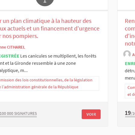
 un plan climatique à la hauteur des
Renf
ux actuels et un financement d'urgence
com
r nos pompiers.
d'i
not
nne CITHAREL
A
EGISTRÉE
Les canicules se multiplient, les forêts
nt et la Gironde ressemble à une zone
ENR
lyptique, m...
détru
mena
ission des lois constitutionnelles, de la législation
e l’administration générale de la République
Comm
et d
19
/100 000
SIGNATURES
/1
VOIR