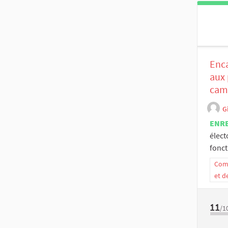
Enca
aux 
cam
G
ENR
élect
fonct
Comm
et d
11
/1