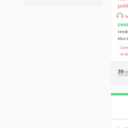
poli
S
ENR
rendr
élus e
Comm
et d
39
/1