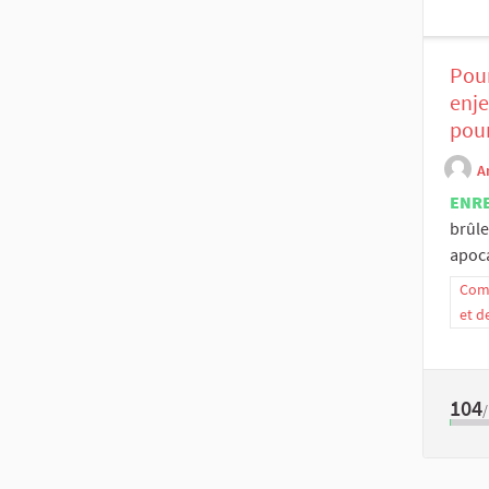
Pour
enje
pou
A
ENR
brûle
apoca
Comm
et d
104