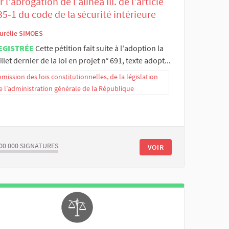
 l'abrogation de l'alinéa III. de l'article
35‑1 du code de la sécurité intérieure
urélie SIMOES
EGISTRÉE
Cette pétition fait suite à l'adoption la
illet dernier de la loi en projet n° 691, texte adopt...
ission des lois constitutionnelles, de la législation
e l’administration générale de la République
00 000
SIGNATURES
VOIR