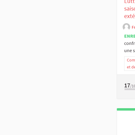
Lutt
sais
exté
F
ENR
confr
une s
Comm
et d
17
/1