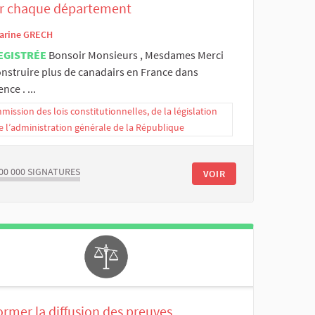
r chaque département
arine GRECH
EGISTRÉE
Bonsoir Monsieurs , Mesdames Merci
onstruire plus de canadairs en France dans
nce . ...
ission des lois constitutionnelles, de la législation
e l’administration générale de la République
00 000
SIGNATURES
VOIR
rmer la diffusion des preuves