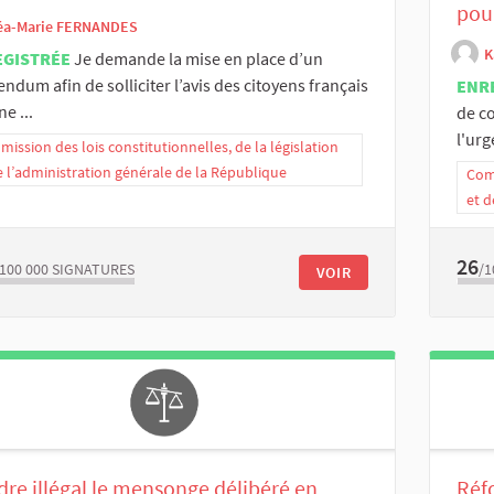
pou
éa-Marie FERNANDES
K
EGISTRÉE
Je demande la mise en place d’un
endum afin de solliciter l’avis des citoyens français
ENR
e ...
de c
l'urge
ission des lois constitutionnelles, de la législation
e l’administration générale de la République
Comm
et d
26
/100 000
SIGNATURES
/1
VOIR
re illégal le mensonge délibéré en
Réfo