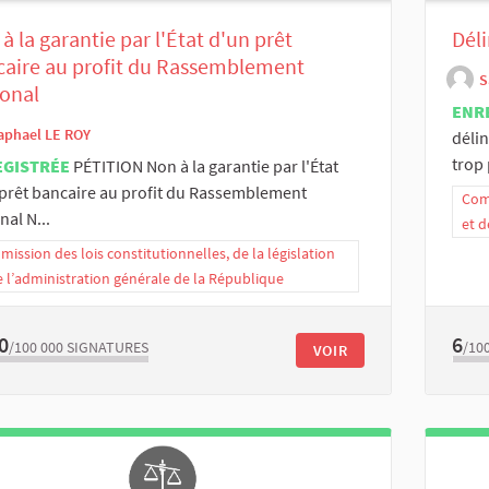
à la garantie par l'État d'un prêt
Dél
aire au profit du Rassemblement
S
onal
ENR
aphael LE ROY
déli
trop 
EGISTRÉE
PÉTITION Non à la garantie par l'État
prêt bancaire au profit du Rassemblement
Comm
nal N...
et d
ission des lois constitutionnelles, de la législation
e l’administration générale de la République
0
6
/100 000
SIGNATURES
/10
VOIR