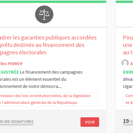
drer les garanties publiques accordées
Pour
prêts destinés au financement des
une
pagnes électorales
au t
illes POIRIER
A
EGISTRÉE
Le financement des campagnes
ENR
orales est un élément essentiel du
déva
ionnement de notre démocra...
cigar
ission des lois constitutionnelles, de la législation
Comm
e l’administration générale de la République
et d
19
00 000
SIGNATURES
/1
VOIR