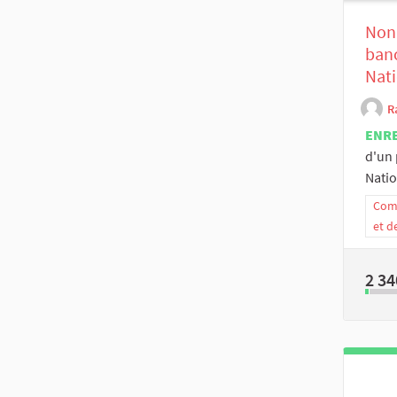
Non 
banc
Nati
R
ENR
d'un 
Natio
Comm
et d
2 34