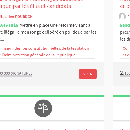
tique par les élus et candidats
cit
ébastien BOURDON
F
EGISTRÉE
Mettre en place une réforme visant à
ENR
e illégal le mensonge délibéré en politique par les
preu
...
les dr
ission des lois constitutionnelles, de la législation
Comm
e l’administration générale de la République
et d
2
00 000
SIGNATURES
/10
VOIR