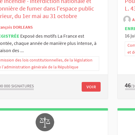
e incendie - interdiction nationale et
Pour
onnière de fumer dans l'espace public
L. 4
rieur, du 1er mai au 31 octobre
A
rançois DORLEANS
ENR
16 ju
EGISTRÉE
Exposé des motifs La France est
ontée, chaque année de manière plus intense, à
Comm
aison des ...
et d
ission des lois constitutionnelles, de la législation
e l’administration générale de la République
46
00 000
SIGNATURES
/1
VOIR