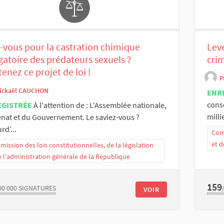
-vous pour la castration chimique
Leve
gatoire des prédateurs sexuels ?
cri
enez ce projet de loi !
P
ickaël CAUCHON
ENR
cons
EGISTRÉE
À l'attention de : L'Assemblée nationale,
milli
nat et du Gouvernement. Le saviez-vous ?
rd’...
Comm
et d
ission des lois constitutionnelles, de la législation
e l’administration générale de la République
159
00 000
SIGNATURES
VOIR