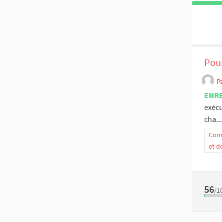
Pour
P
ENR
exécu
cha...
Comm
et d
56
/1