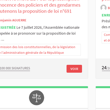
nocence des policiers et des gendarmes
B
utenons la proposition de loi n°691
ENR
enjamin AGUERRE
Prési
des 
EGISTRÉE
Le 7 juillet 2026, l’Assemblée nationale
ppelée à se prononcer sur la proposition de loi
Comm
...
et d
ission des lois constitutionnelles, de la législation
e l’administration générale de la République
24
/100 000
SIGNATURES
/1
VOIR