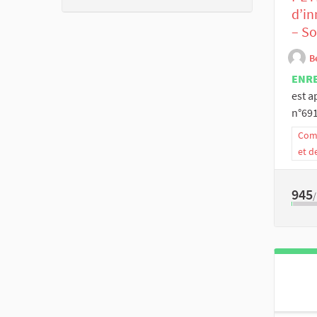
d’in
– So
B
ENR
est a
n°691 
Comm
et d
945