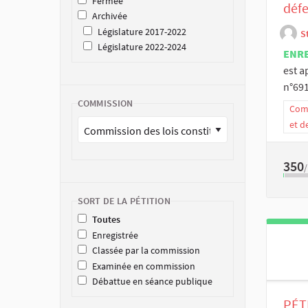
Fermée
défe
Archivée
Législature 2017-2022
S
Législature 2022-2024
ENR
est a
n°691,
COMMISSION
Comm
et d
350
SORT DE LA PÉTITION
Toutes
Enregistrée
Classée par la commission
Examinée en commission
Débattue en séance publique
PÉT