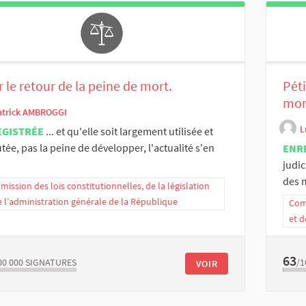
 le retour de la peine de mort.
Pét
mor
atrick AMBROGGI
L
EGISTRÉE
... et qu'elle soit largement utilisée et
tée, pas la peine de développer, l'actualité s'en
ENR
judic
des m
ission des lois constitutionnelles, de la législation
e l’administration générale de la République
Comm
et d
63
00 000
SIGNATURES
/1
VOIR