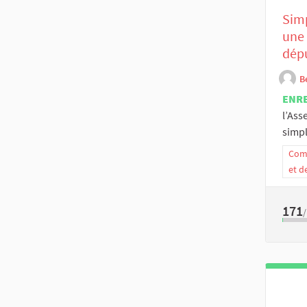
Simp
une 
dép
B
ENR
l’Ass
simpl
Comm
et d
171