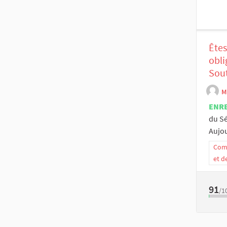
Êtes
obli
Sout
M
ENR
du Sé
Aujou
Comm
et d
91
/1