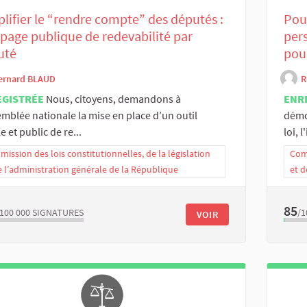
lifier le “rendre compte” des députés :
Pour
page publique de redevabilité par
per
uté
pou
ernard BLAUD
R
EGISTRÉE
Nous, citoyens, demandons à
ENR
emblée nationale la mise en place d’un outil
démoc
e et public de re...
loi, l'
ission des lois constitutionnelles, de la législation
Comm
e l’administration générale de la République
et d
85
/100 000
SIGNATURES
/1
VOIR