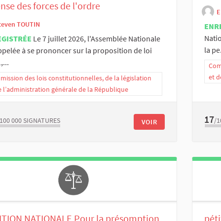
nse des forces de l'ordre
E
teven TOUTIN
ENR
Natio
EGISTRÉE
Le 7 juillet 2026, l'Assemblée Nationale
la pe.
ppelée à se prononcer sur la proposition de loi
...
Comm
et d
ission des lois constitutionnelles, de la législation
e l’administration générale de la République
17
/100 000
SIGNATURES
/1
VOIR
ITION NATIONALE Pour la présomption
pét