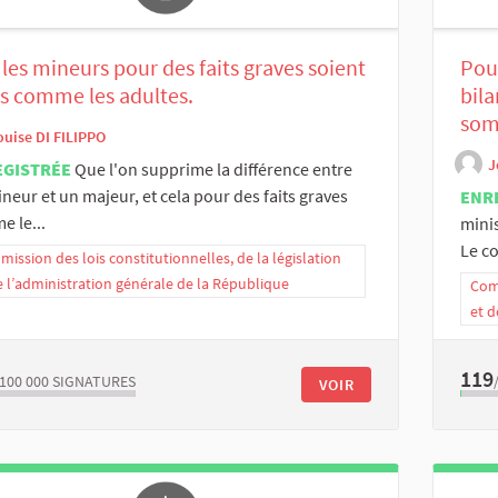
les mineurs pour des faits graves soient
Pour
s comme les adultes.
bila
som
ouise DI FILIPPO
J
EGISTRÉE
Que l'on supprime la différence entre
neur et un majeur, et cela pour des faits graves
ENR
 le...
mini
Le co
ission des lois constitutionnelles, de la législation
e l’administration générale de la République
Comm
et d
119
/100 000
SIGNATURES
VOIR