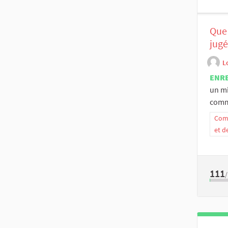
Que 
jugé
L
ENR
un mi
comme
Comm
et d
111