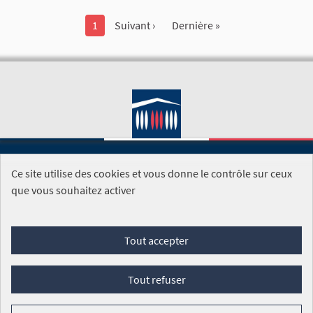
1
Suivant ›
Dernière »
Ce site utilise des cookies et vous donne le contrôle sur ceux
SITE DE L'ASSEMBLÉE NATIONALE
que vous souhaitez activer
Foire aux questions
Tout accepter
Conditions générales d'utilisation (CGU)
Accessibilité
Mentions légales
Cookies
Tout refuser
Site réalisé par
Open Source Politics
grâce au
logiciel libre
Decidim
.