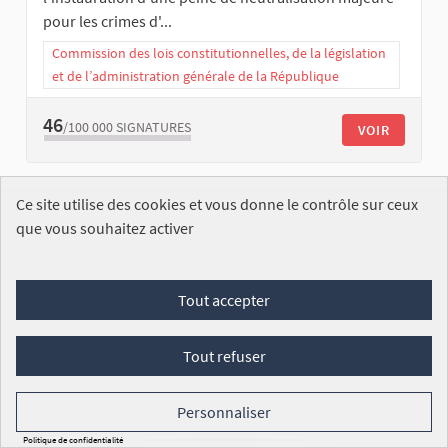
pour les crimes d'...
Commission des lois constitutionnelles, de la législation
et de l’administration générale de la République
46
/100 000
SIGNATURES
VOIR
Ce site utilise des cookies et vous donne le contrôle sur ceux
que vous souhaitez activer
Tout accepter
Rendre obligatoire, sauf avis médical
contraire, le traitement hormonal décidé
par le juge pour les auteurs d'infractions
Tout refuser
sexuelles sur mineurs
Personnaliser
Sabine BLAIN
Politique de confidentialité
ENREGISTRÉE
Aujourd'hui, en France, l'article 131-