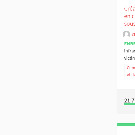
Créa
en c
sous
C
ENR
infra
victi
Comm
et d
21 7