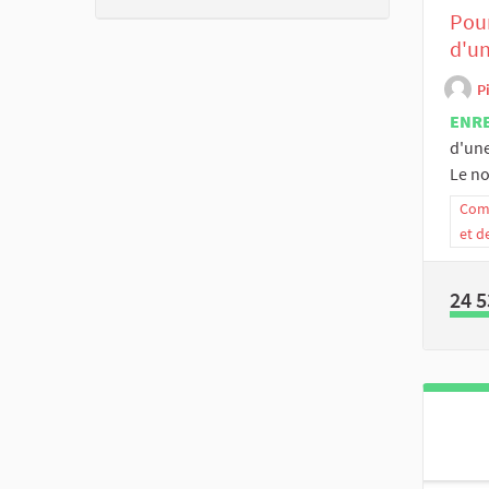
Pour
d'u
P
ENR
d'une
Le no
Comm
et d
24 5