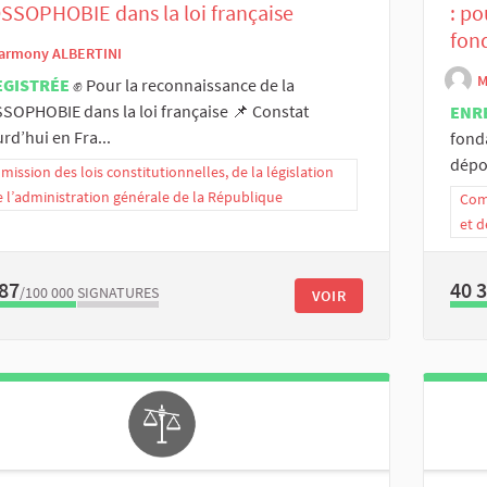
SOPHOBIE dans la loi française
: po
fond
armony ALBERTINI
M
EGISTRÉE
✊ Pour la reconnaissance de la
OPHOBIE dans la loi française 📌 Constat
ENR
rd’hui en Fra...
fonda
dépos
ission des lois constitutionnelles, de la législation
e l’administration générale de la République
Comm
et d
87
40 
/100 000
SIGNATURES
VOIR