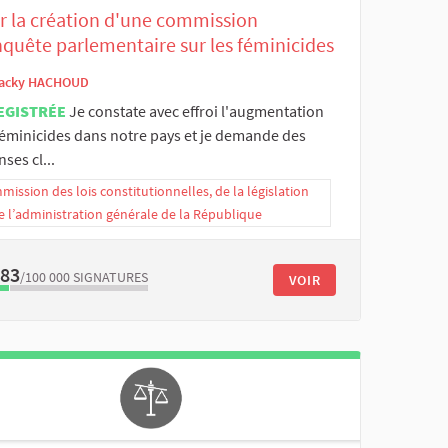
r la création d'une commission
nquête parlementaire sur les féminicides
acky HACHOUD
EGISTRÉE
Je constate avec effroi l'augmentation
féminicides dans notre pays et je demande des
ses cl...
ission des lois constitutionnelles, de la législation
e l’administration générale de la République
983
/100 000
SIGNATURES
VOIR