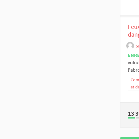
Feux
dang
S
ENR
vuln
l'abr
Comm
et d
13 3