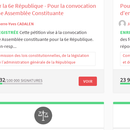
 la 6e République - Pour la convocation
Pou
ne Assemblée Constituante
d'e
ierre-Yves CADALEN
J
EGISTRÉE
Cette pétition vise à la convocation
ENR
 Assemblée constituante pour la 6e République.
des 
n-resp...
répon
ission des lois constitutionnelles, de la législation
Comm
e l’administration générale de la République
et d
32
23 
/100 000
SIGNATURES
VOIR