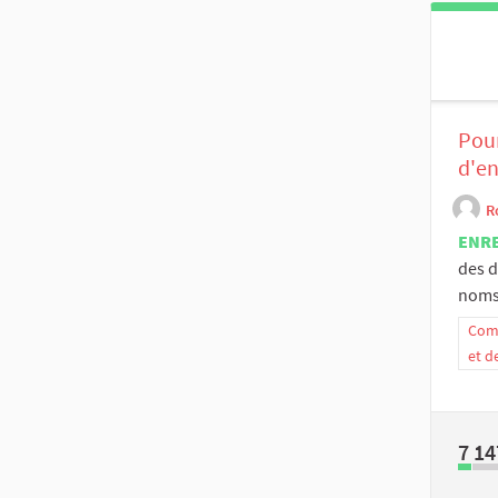
Pour
d'en
R
ENR
des d
noms 
Comm
et d
7 14