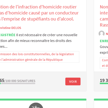
tion de l’infraction d’homicide routier
Non
as d’homicide causé par un conducteur
inte
 l’emprise de stupéfiants ou d’alcool.
cam
Ras
hristine DELOS
N
EGISTRÉE
Il est nécessaire de créer une nouvelle
ction afin de mieux reconnaître les droits des
ENR
mes...
Gouv
expr
ission des lois constitutionnelles, de la législation
e l’administration générale de la République
Comm
et d
65
19 
/100 000
SIGNATURES
VOIR