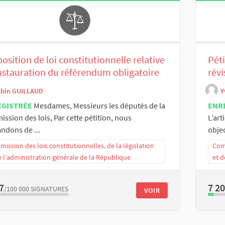
osition de loi constitutionnelle relative
Pét
instauration du référendum obligatoire
révi
lbin GUILLAUD
Y
EGISTRÉE
Mesdames, Messieurs les députés de la
ENR
ssion des lois, Par cette pétition, nous
L’art
ndons de ...
objec
ission des lois constitutionnelles, de la législation
Comm
e l’administration générale de la République
et d
7
7 2
/100 000
SIGNATURES
VOIR