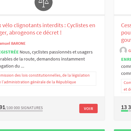
 vélo clignotants interdits : Cyclistes en
Cess
er, abrogeons ce décret !
pour
gou
amuel BARONE
G
EGISTRÉE
Nous, cyclistes passionnés et usagers
érables de la route, demandons instamment
ENR
ogation du ...
comm
commu
ission des lois constitutionnelles, de la législation
e l’administration générale de la République
Comm
et d
91
13 
/100 000
SIGNATURES
VOIR