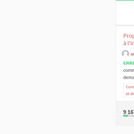
Prop
à l’
A
ENR
commi
dema
Comm
et d
9 16