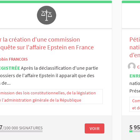
 la création d'une commission
Péti
quête sur l'affaire Epstein en France
nat
d’e
obin FRANCOIS
C
EGISTRÉE
Après la déclassification d'une partie
ossiers de l'affaire Epstein il apparaît que des
ENR
de...
nati
Prése
ission des lois constitutionnelles, de la législation
e l’administration générale de la République
Comm
et d
7
5 9
/100 000
SIGNATURES
VOIR