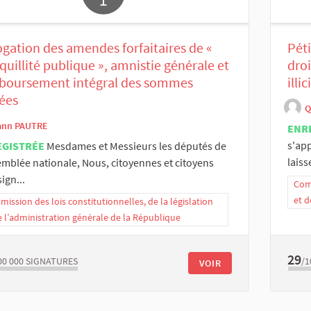
gation des amendes forfaitaires de «
Péti
quillité publique », amnistie générale et
droi
boursement intégral des sommes
illi
ées
Q
ann PAUTRE
ENR
s'app
EGISTRÉE
Mesdames et Messieurs les députés de
laiss
emblée nationale, Nous, citoyennes et citoyens
ign...
Comm
et d
ission des lois constitutionnelles, de la législation
e l’administration générale de la République
29
00 000
SIGNATURES
/1
VOIR