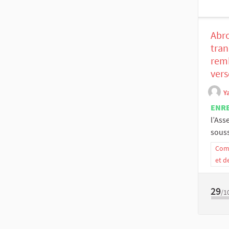
Abro
tran
rem
vers
Y
ENR
l’Ass
souss
Comm
et d
29
/1