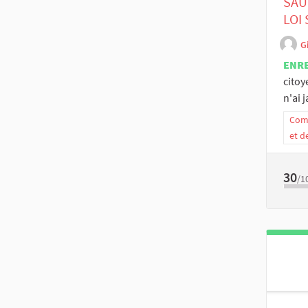
SAU
LOI
G
ENR
citoy
n'ai 
Comm
et d
30
/1