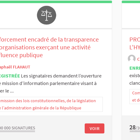
forcement encadré de la transparence
PRO
organisations exerçant une activité
L’H
fluence publique
C
aphaël FLAHAUT
ENR
exist
EGISTRÉE
Les signataires demandent l’ouverture
cland
 mission d’information parlementaire visant à
r le ...
Comm
et d
ission des lois constitutionnelles, de la législation
e l’administration générale de la République
28
00 000
SIGNATURES
/1
VOIR