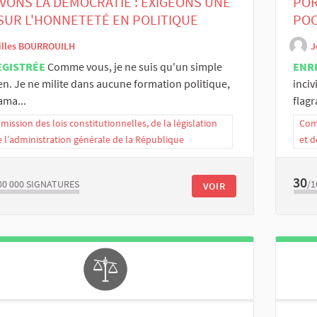
VONS LA DÉMOCRATIE : EXIGEONS UNE
POR
 SUR L'HONNETETÉ EN POLITIQUE
POC
illes BOURROUILH
J
EGISTRÉE
Comme vous, je ne suis qu'un simple
ENR
en. Je ne milite dans aucune formation politique,
inciv
jama...
flagra
ission des lois constitutionnelles, de la législation
Comm
e l’administration générale de la République
et d
30
00 000
SIGNATURES
/1
VOIR