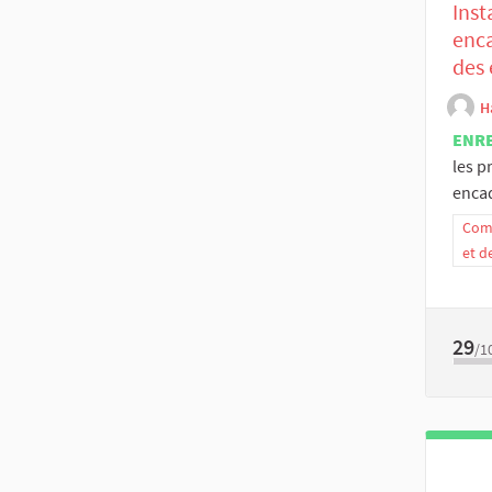
Inst
enca
des 
H
ENR
les p
encad
Comm
et d
29
/1