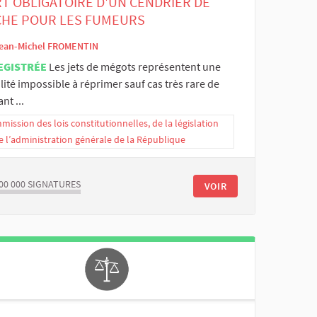
T OBLIGATOIRE D'UN CENDRIER DE
HE POUR LES FUMEURS
ean-Michel FROMENTIN
EGISTRÉE
Les jets de mégots représentent une
ilité impossible à réprimer sauf cas très rare de
nt ...
ission des lois constitutionnelles, de la législation
e l’administration générale de la République
00 000
SIGNATURES
VOIR