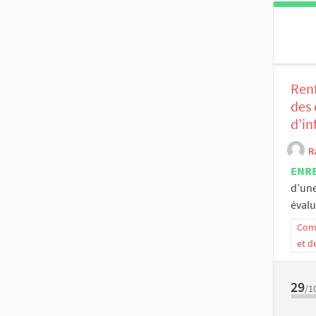
Ren
des 
d’in
R
ENR
d’une
évalue
Comm
et d
29
/1