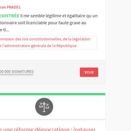
ean PRADEL
EGISTRÉE
Il me semble légitime et égalitaire qu un
ionnaire soit licenciable pour faute grave au
ti...
ission des lois constitutionnelles, de la législation
e l’administration générale de la République
00 000
SIGNATURES
VOIR
r une réforme démocratique : instaurer