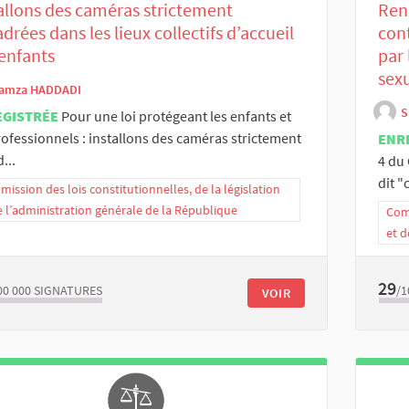
allons des caméras strictement
Rend
drées dans les lieux collectifs d’accueil
con
enfants
par 
sex
amza HADDADI
S
EGISTRÉE
Pour une loi protégeant les enfants et
rofessionnels : installons des caméras strictement
ENR
...
4 du
dit "c
ission des lois constitutionnelles, de la législation
e l’administration générale de la République
Comm
et d
29
00 000
SIGNATURES
/1
VOIR