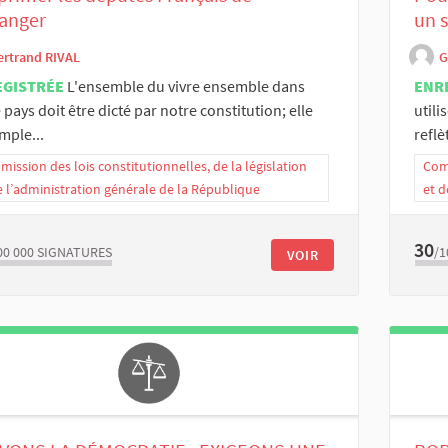
ranger
un s
ertrand RIVAL
G
EGISTRÉE
L'ensemble du vivre ensemble dans
ENR
 pays doit être dicté par notre constitution; elle
util
imple...
reflèt
ission des lois constitutionnelles, de la législation
Comm
e l’administration générale de la République
et d
30
00 000
SIGNATURES
/1
VOIR