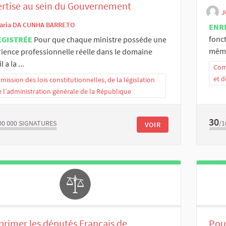
rtise au sein du Gouvernement
J
aria DA CUNHA BARRETO
ENR
fonct
EGISTRÉE
Pour que chaque ministre possède une
même 
ience professionnelle réelle dans le domaine
l a la ...
Comm
et d
ission des lois constitutionnelles, de la législation
e l’administration générale de la République
30
00 000
SIGNATURES
/1
VOIR
rimer les députés Français de
Pou