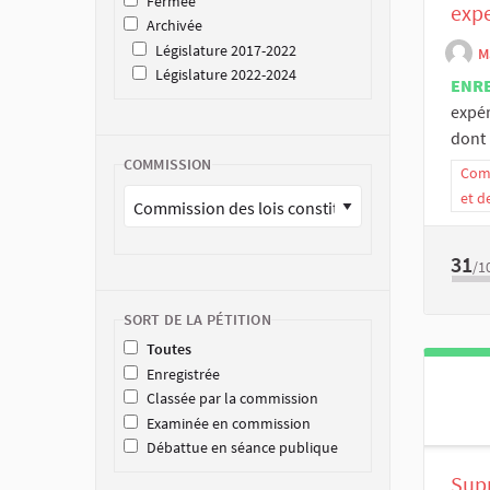
Fermée
expe
Archivée
Législature 2017-2022
M
Législature 2022-2024
ENR
expér
dont i
COMMISSION
Comm
et d
31
/1
SORT DE LA PÉTITION
Toutes
Enregistrée
Classée par la commission
Examinée en commission
Débattue en séance publique
Supp