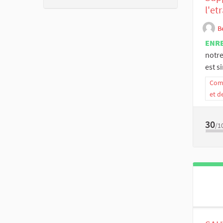
l'et
B
ENR
notre
est s
Comm
et d
30
/1