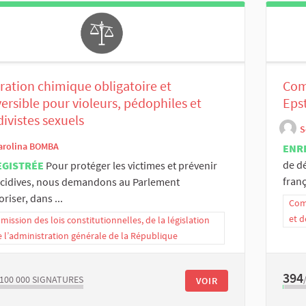
ration chimique obligatoire et
Comm
versible pour violeurs, pédophiles et
Eps
divistes sexuels
S
arolina BOMBA
ENR
de d
EGISTRÉE
Pour protéger les victimes et prévenir
franç
écidives, nous demandons au Parlement
oriser, dans ...
Comm
et d
ission des lois constitutionnelles, de la législation
e l’administration générale de la République
394
/100 000
SIGNATURES
VOIR