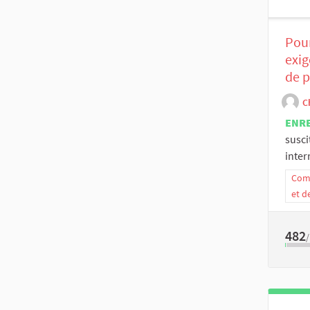
Pour
exig
de p
C
ENR
susc
inter
Comm
et d
482