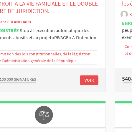
DROIT A LA VIE FAMILIALE ET LE DOUBLE
les 
RE DE JURIDICTION.
K
ranck BLANCHARD
ENR
peupl
EGISTRÉE
Stop à l’exécution automatique des
exemp
ments abusifs et au projet «RIVAGE » A l’intention
.
Comm
et d
ission des lois constitutionnelles, de la législation
e l’administration générale de la République
540
/100 000
SIGNATURES
VOIR