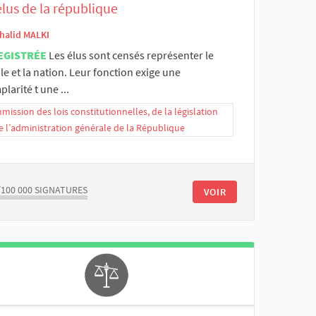
élus de la république
halid MALKI
EGISTRÉE
Les élus sont censés représenter le
e et la nation. Leur fonction exige une
larité t une ...
ission des lois constitutionnelles, de la législation
e l’administration générale de la République
/100 000
SIGNATURES
VOIR