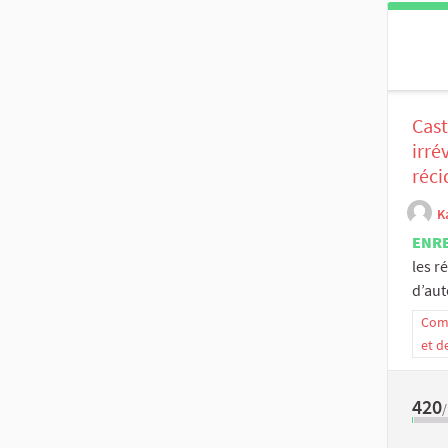
Cast
irré
réci
K
ENR
les r
d’aut
Comm
et d
420