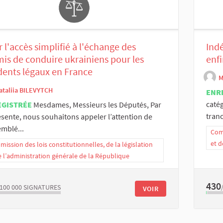
 l'accès simplifié à l'échange des
Ind
is de conduire ukrainiens pour les
enfi
dents légaux en France
M
ataliia BILEVYTCH
ENR
catég
EGISTRÉE
Mesdames, Messieurs les Députés, Par
tranc
ésente, nous souhaitons appeler l’attention de
emblé...
Comm
et d
ission des lois constitutionnelles, de la législation
e l’administration générale de la République
430
/100 000
SIGNATURES
VOIR