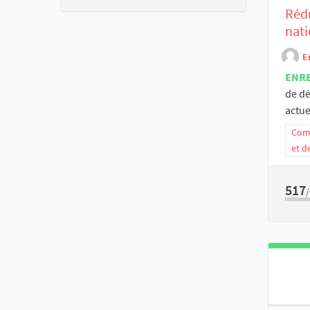
Rédu
nati
E
ENR
de dé
actue
Comm
et d
517