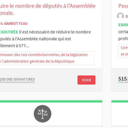
ire le nombre de députés à l'Assemblée
Pour
onale.
D
ric BARBOTTEAU
ENR
cert
EGISTRÉE
Il est nécessaire de réduire le nombre
prof
putés à l'Assemblée nationale qui est
llement à 577...
Comm
et d
ission des lois constitutionnelles, de la législation
e l’administration générale de la République
515
/100 000
SIGNATURES
VOIR