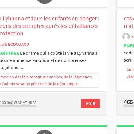
 Lyhanna et tous les enfants en danger :
cas 
eons des comptes après les défaillances
n’a
rotection
X
haib BODOUAOU
ENR
code 
EGISTRÉE
Le drame qui a coûté la vie à Lyhanna a
scru.
ité une immense émotion et de nombreuses
rogations....
Comm
et d
ission des lois constitutionnelles, de la législation
e l’administration générale de la République
465
/100 000
SIGNATURES
VOIR