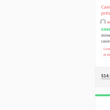
Casi
prés
A
ENR
doive
casier
Comm
et d
514