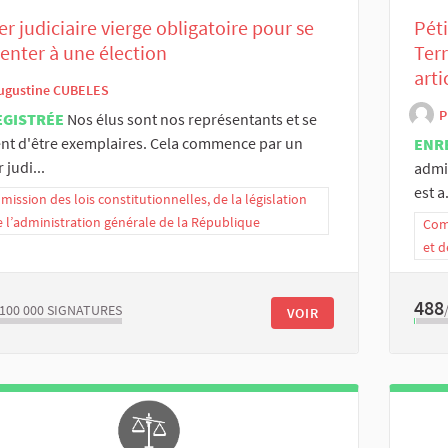
er judiciaire vierge obligatoire pour se
Péti
enter à une élection
Terr
arti
ugustine CUBELES
P
EGISTRÉE
Nos élus sont nos représentants et se
nt d'être exemplaires. Cela commence par un
ENR
 judi...
admi
est a.
ission des lois constitutionnelles, de la législation
e l’administration générale de la République
Comm
et d
488
/100 000
SIGNATURES
VOIR