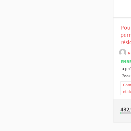
Pour
perm
rési
N
ENR
la pr
l’Ass
Comm
et d
432