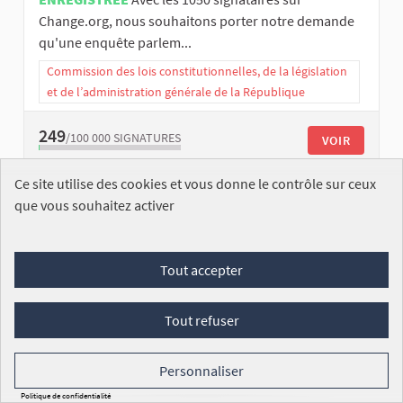
Change.org, nous souhaitons porter notre demande
qu'une enquête parlem...
Commission des lois constitutionnelles, de la législation
et de l’administration générale de la République
249
/100 000
SIGNATURES
VOIR
Ce site utilise des cookies et vous donne le contrôle sur ceux
que vous souhaitez activer
Tout accepter
Deuxième non à la loi Yadan
Tout refuser
Quentin VASTESAEGER
ENREGISTRÉE
La première pétition a été classée par
Personnaliser
la commission. Cela signifie que la pétition ne sera
Politique de confidentialité
pas déba...