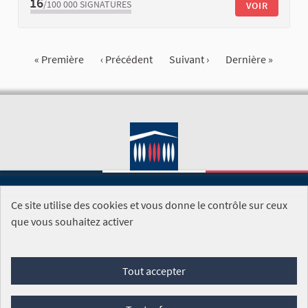
16
/100 000
SIGNATURES
VOIR
« Première
‹ Précédent
Suivant ›
Dernière »
Ce site utilise des cookies et vous donne le contrôle sur ceux
SITE DE L'ASSEMBLÉE NATIONALE
que vous souhaitez activer
Foire aux questions
Tout accepter
Conditions générales d'utilisation (CGU)
Accessibilité
Mentions légales
Cookies