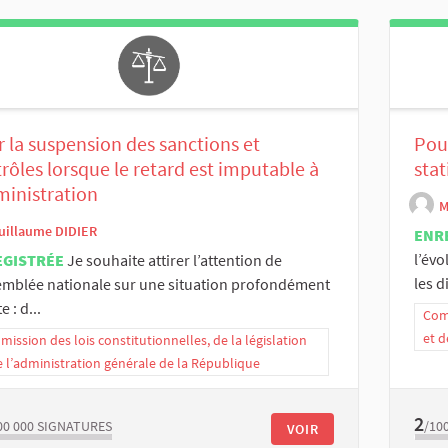
 la suspension des sanctions et
Pour
rôles lorsque le retard est imputable à
sta
ministration
M
uillaume DIDIER
ENR
l’évo
EGISTRÉE
Je souhaite attirer l’attention de
les d
emblée nationale sur une situation profondément
e : d...
Comm
et d
ission des lois constitutionnelles, de la législation
e l’administration générale de la République
2
00 000
SIGNATURES
/10
VOIR