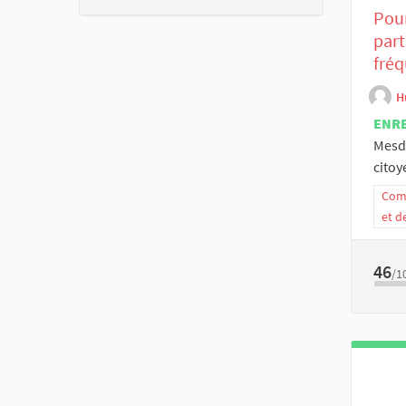
Pour
part
fréq
H
ENR
Mesda
citoy
Comm
et d
46
/1