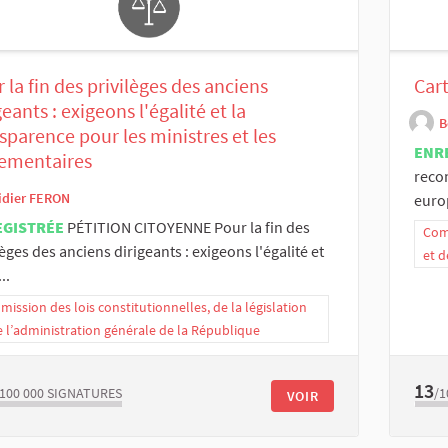
 la fin des privilèges des anciens
Car
geants : exigeons l'égalité et la
B
sparence pour les ministres et les
ENR
lementaires
reco
idier FERON
europ
EGISTRÉE
PÉTITION CITOYENNE Pour la fin des
Comm
lèges des anciens dirigeants : exigeons l'égalité et
et d
..
ission des lois constitutionnelles, de la législation
e l’administration générale de la République
13
/100 000
SIGNATURES
/1
VOIR