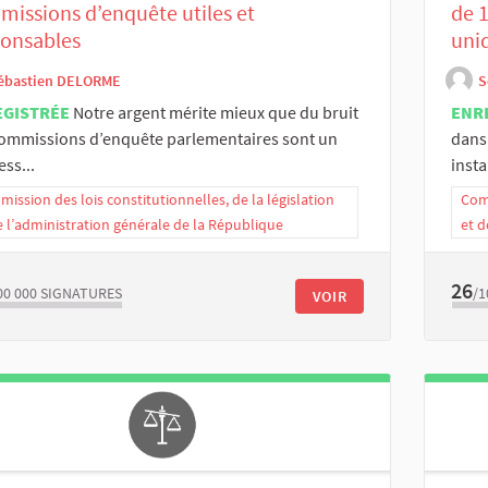
issions d’enquête utiles et
de 
ponsables
uni
ébastien DELORME
S
EGISTRÉE
Notre argent mérite mieux que du bruit
ENR
commissions d’enquête parlementaires sont un
dans
ess...
insta
ission des lois constitutionnelles, de la législation
Comm
e l’administration générale de la République
et d
26
00 000
SIGNATURES
/1
VOIR