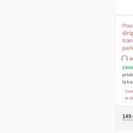
Pour
diri
tran
par
D
ENR
privi
la tra.
Comm
et d
149