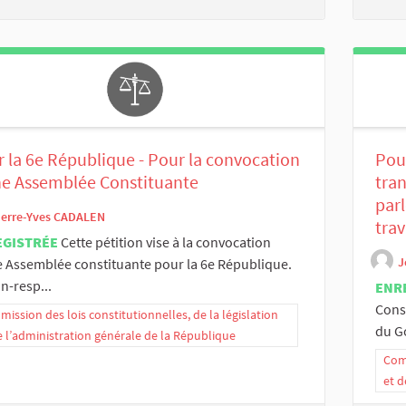
 la 6e République - Pour la convocation
Pou
ne Assemblée Constituante
tra
parl
ierre-Yves CADALEN
tra
EGISTRÉE
Cette pétition vise à la convocation
J
 Assemblée constituante pour la 6e République.
n-resp...
ENR
Const
ission des lois constitutionnelles, de la législation
du Go
e l’administration générale de la République
Comm
et d