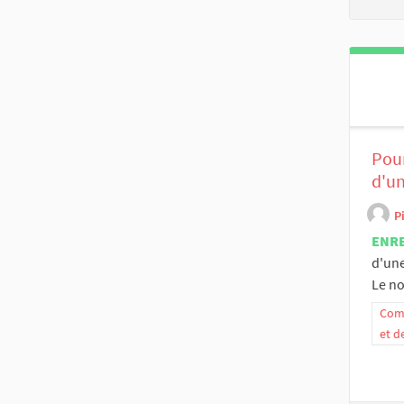
Pour
d'u
P
ENR
d'une
Le no
Comm
et d