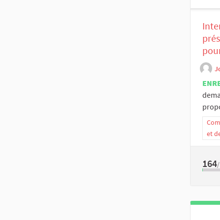
Inte
prés
pour
J
ENR
dema
propo
Comm
et d
164