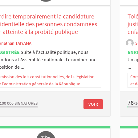
rdire temporairement la candidature
Tolé
identielle des personnes condamnées
jus
 atteinte à la probité publique
enf
onathan TAIYAMA
S
EGISTRÉE
Suite à l'actualité politique, nous
ENR
ndons à l’Assemblée nationale d’examiner une
Un ap
sition de ...
...
ission des lois constitutionnelles, de la législation
Comm
e l’administration générale de la République
et d
78
/100 000
SIGNATURES
/1
VOIR