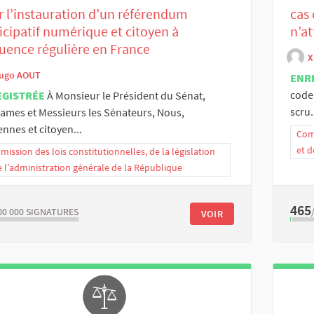
 l’instauration d’un référendum
cas 
icipatif numérique et citoyen à
n’a
uence régulière en France
X
ugo AOUT
ENR
code 
EGISTRÉE
À Monsieur le Président du Sénat,
scru.
mes et Messieurs les Sénateurs, Nous,
ennes et citoyen...
Comm
et d
ission des lois constitutionnelles, de la législation
e l’administration générale de la République
465
00 000
SIGNATURES
VOIR