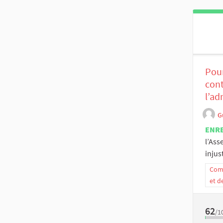
Pour
cont
l’ad
G
ENR
l’Ass
injust
Comm
et d
62
/1