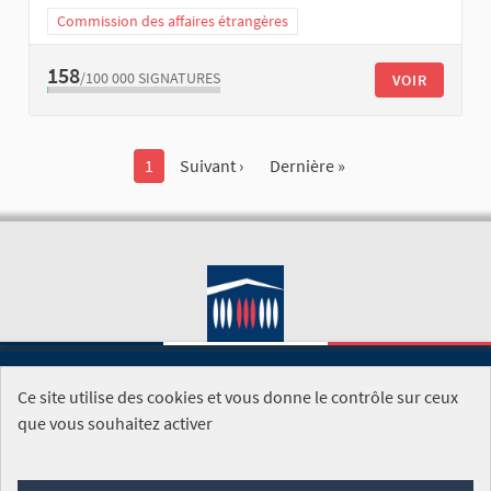
Commission des affaires étrangères
158
/100 000
SIGNATURES
VOIR
1
Suivant ›
Dernière »
Ce site utilise des cookies et vous donne le contrôle sur ceux
SITE DE L'ASSEMBLÉE NATIONALE
que vous souhaitez activer
Foire aux questions