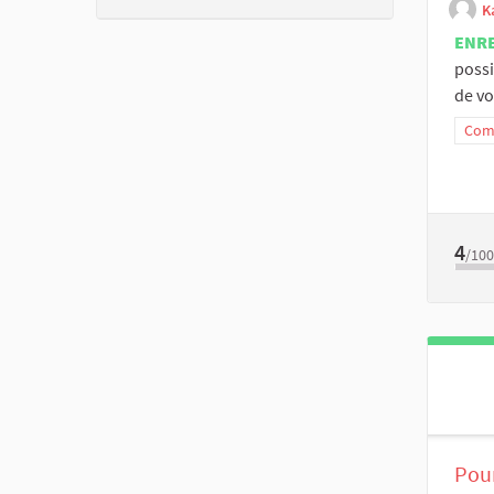
K
ENR
possi
de vo.
Comm
4
/100
Pour