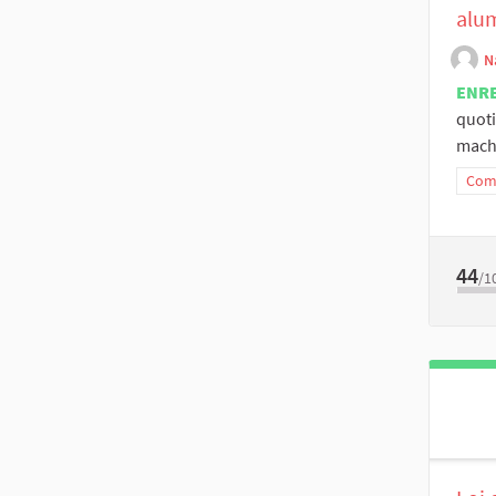
alu
N
ENR
quoti
mach
Comm
44
/1