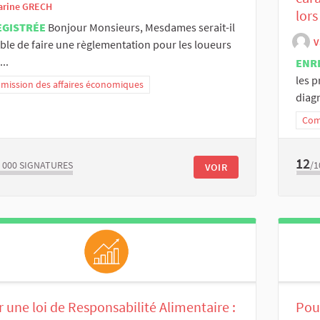
arine GRECH
lors
EGISTRÉE
Bonjour Monsieurs, Mesdames serait-il
V
ble de faire une règlementation pour les loueurs
..
ENR
les 
ission des affaires économiques
diagn
Com
12
 000
SIGNATURES
/1
VOIR
 une loi de Responsabilité Alimentaire :
Pou