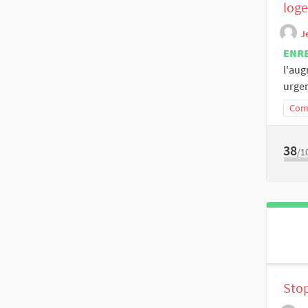
loge
J
ENR
l'aug
urgen
Comm
38
/1
Stop