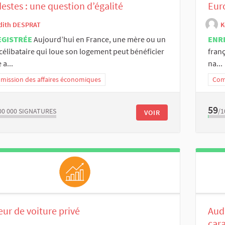
stes : une question d’égalité
Euro
dith DESPRAT
K
EGISTRÉE
Aujourd’hui en France, une mère ou un
ENR
célibataire qui loue son logement peut bénéficier
franç
 a...
na...
ission des affaires économiques
Com
59
00 000
SIGNATURES
/1
VOIR
ur de voiture privé
Audi
cara