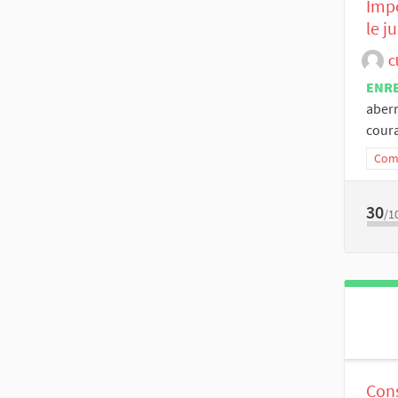
Impo
le j
C
ENR
aberr
coura
Comm
30
/1
Cons