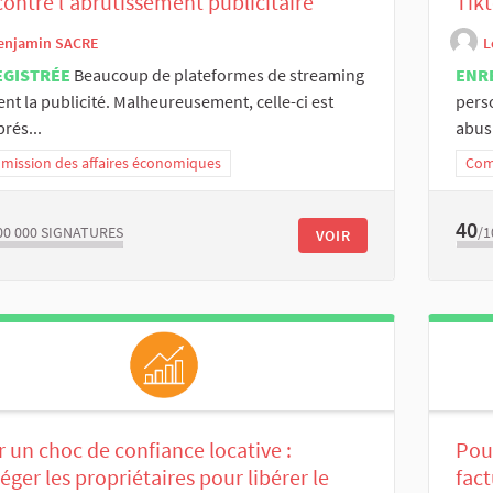
contre l'abrutissement publicitaire
Tik
enjamin SACRE
L
EGISTRÉE
Beaucoup de plateformes de streaming
ENR
sent la publicité. Malheureusement, celle-ci est
pers
prés...
abusi
ission des affaires économiques
Com
40
00 000
SIGNATURES
/1
VOIR
 un choc de confiance locative :
Pour
éger les propriétaires pour libérer le
fact