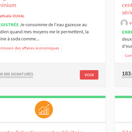
minium
cent
sér
athalie DUVAL
Y
EGISTRÉE
Je consomme de l'eau gazeuse au
dien quand mes moyens me le permettent, la
ENR
ine à soda comme...
deux 
d'eur
ission des affaires économiques
Com
183
00 000
SIGNATURES
VOIR