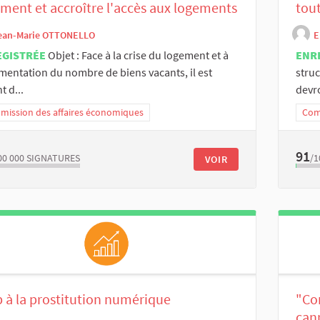
ment et accroître l'accès aux logements
tout
ean-Marie OTTONELLO
E
EGISTRÉE
Objet : Face à la crise du logement et à
ENR
mentation du nombre de biens vacants, il est
struc
t d...
devro
ission des affaires économiques
Com
91
00 000
SIGNATURES
/1
VOIR
 à la prostitution numérique
"Con
can