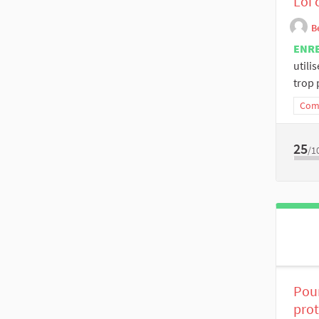
Loi 
B
ENR
utili
trop 
Comm
25
/1
Pour
prot