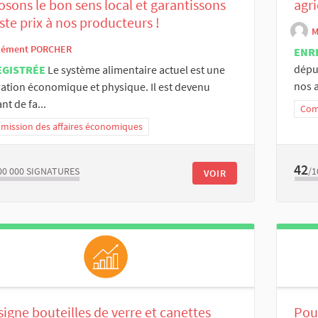
sons le bon sens local et garantissons
agri
uste prix à nos producteurs !
M
lément PORCHER
ENR
dépu
EGISTRÉE
Le système alimentaire actuel est une
nos a
ation économique et physique. Il est devenu
nt de fa...
Com
ission des affaires économiques
42
00 000
SIGNATURES
/1
VOIR
igne bouteilles de verre et canettes
Pou