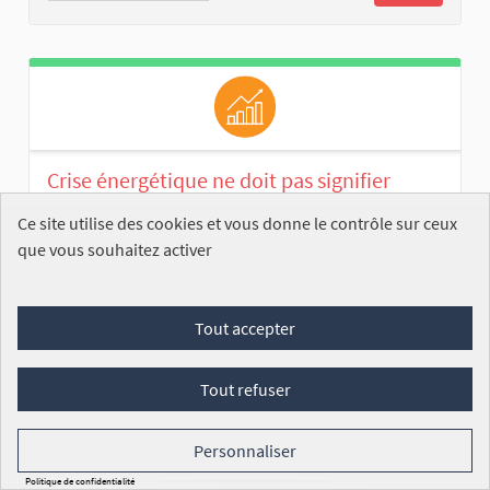
Crise énergétique ne doit pas signifier
explosion incontrôlée des charges
Ce site utilise des cookies et vous donne le contrôle sur ceux
collectives.
que vous souhaitez activer
Jean-Marc DEL MONTE
ENREGISTRÉE
À l’attention de l’Assemblée nationale
Tout accepter
Nous, locataires et résidents du parc privé et du
logement...
Tout refuser
Commission des affaires économiques
15
Personnaliser
/100 000
SIGNATURES
VOIR
Politique de confidentialité