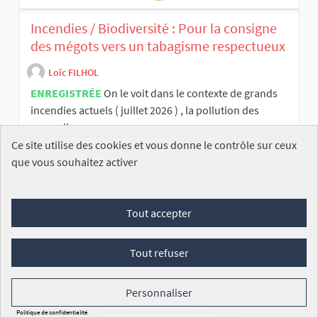
Incendies / Biodiversité : Pour la consigne
des mégots vers un tabagisme respectueux
Loïc FILHOL
ENREGISTRÉE
On le voit dans le contexte de grands
incendies actuels ( juillet 2026 ) , la pollution des
cours d'...
Ce site utilise des cookies et vous donne le contrôle sur ceux
Commission des affaires économiques
que vous souhaitez activer
9
/100 000
SIGNATURES
VOIR
Tout accepter
Tout refuser
Personnaliser
Loueur de voiture privé
Politique de confidentialité