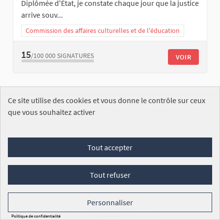
Diplômée d'État, je constate chaque jour que la justice
arrive souv...
Commission des affaires culturelles et de l'éducation
15
/100 000
SIGNATURES
VOIR
Ce site utilise des cookies et vous donne le contrôle sur ceux
que vous souhaitez activer
Nos écoles, notre avenir !
Tout accepter
Aurelia WENDNER
Tout refuser
ENREGISTRÉE
L’école publique rurale est bien plus
qu’un lieu d’apprentissage : elle est le cœur vivant de
nos vi...
Personnaliser
Commission des affaires culturelles et de l'éducation
Politique de confidentialité