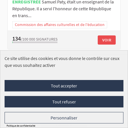
ENREGISTRÉE
Samuel Paty, était un enseignant de la
République. Il a servi l'honneur de cette République
en trans...
Commission des affaires culturelles et de l'éducation
134
/100 000
SIGNATURES
VOIR
Ce site utilise des cookies et vous donne le contrôle sur ceux
que vous souhaitez activer
Tout accepter
Contre la baisse des moyens dans les
établissements scolaires du second degré
Tout refuser
Caroline MORE
ENREGISTRÉE
La baisse démographique devrait être
Personnaliser
une opportunité à saisir pour améliorer les
Politique de confidentialité