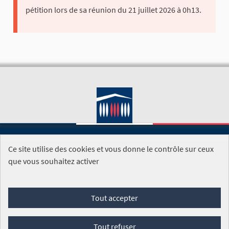
pétition lors de sa réunion du 21 juillet 2026 à 0h13.
Ce site utilise des cookies et vous donne le contrôle sur ceux
SITE DE L'ASSEMBLÉE NATIONALE
que vous souhaitez activer
Foire aux questions
Tout accepter
Conditions générales d'utilisation (CGU)
Accessibilité
Mentions légales
Cookies
Tout refuser