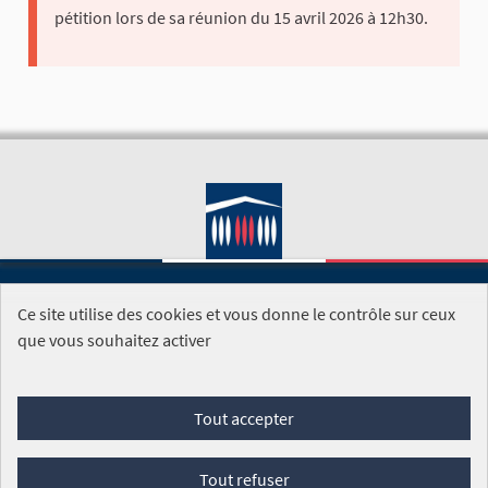
pétition lors de sa réunion du 15 avril 2026 à 12h30.
Ce site utilise des cookies et vous donne le contrôle sur ceux
SITE DE L'ASSEMBLÉE NATIONALE
que vous souhaitez activer
Foire aux questions
Tout accepter
Conditions générales d'utilisation (CGU)
Accessibilité
Mentions légales
Cookies
Tout refuser