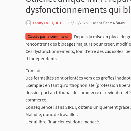
dysfonctionnements qui bl
Fanny HOCQUET
05/11/2025
Identifiant:
N°4689
Depuis la mise en place du g
Classée par la commission
rencontrent des blocages majeurs pour créer, modifier
Ces dysfonctionnements, loin d’être des cas isolés, perd
d’indépendants.
Constat
Des formalités sont orientées vers des greffes inadapté
Exemple : en tant qu’orthophoniste (profession libéral
dossier part au tribunal de commerce et revient rejeté
commerce.
Conséquence : sans SIRET, obtenu uniquement grâce à l'
Maladie, donc de travailler.
L'équilibre financier est donc menacé.