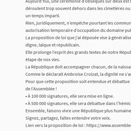
Aujourd’hui, une cérémonie d’obsèques sur deux est l
déroulent trop souvent dehors dans les cimetières ou
un temps imparti.
Rien, juridiquement, n’empêche pourtant les communes d
autorisation temporaire d’occupation du domaine pub
La proposition de loi que j’ai déposée vise à généralise
digne, laïque et républicain.
Elle prolonge l’esprit des grands textes de notre Républiq
étape de nos vies.
La République doit accompagner chacun, de la naissa
Comme le déclarait Ambroise Croizat, la dignité ne s’ar
Pour que cette proposition soit entendue et débattue à l
de l’Assemblée !
• À 100 000 signatures, elle sera mise en ligne.
• À 500 000 signatures, elle sera débattue dans l’hémic
Ensemble, faisons vivre une République plus humaine, f
Signez, partagez, faites entendre votre voix.
Lien vers la proposition de loi : https://www.assembl