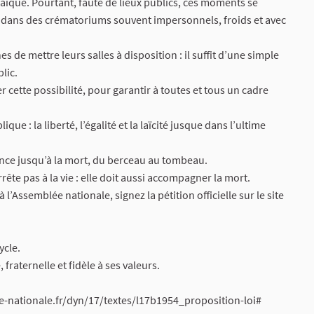
aïque. Pourtant, faute de lieux publics, ces moments se
 dans des crématoriums souvent impersonnels, froids et avec
e mettre leurs salles à disposition : il suffit d’une simple
lic.
r cette possibilité, pour garantir à toutes et tous un cadre
ue : la liberté, l’égalité et la laïcité jusque dans l’ultime
nce jusqu’à la mort, du berceau au tombeau.
rête pas à la vie : elle doit aussi accompagner la mort.
’Assemblée nationale, signez la pétition officielle sur le site
ycle.
raternelle et fidèle à ses valeurs.
ee-nationale.fr/dyn/17/textes/l17b1954_proposition-loi#